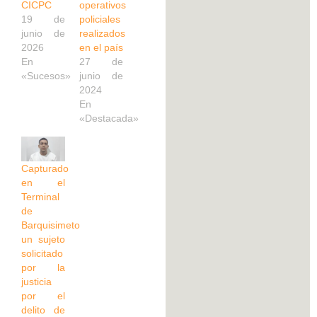
CICPC
operativos
19 de
policiales
junio de
realizados
2026
en el país
En
27 de
«Sucesos»
junio de
2024
En
«Destacada»
Capturado
en el
Terminal
de
Barquisimeto
un sujeto
solicitado
por la
justicia
por el
delito de