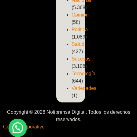
Nacional
(5.368)
Opinión
(58)
Política
(1.089)
Salud
(427)
Sucesos
(3.108)
Tecnología
(644)
Variedades
(1)
Copyright © 2026 Notiprensa Digital. Todos los derechos
reservados.
Correo Corporativo