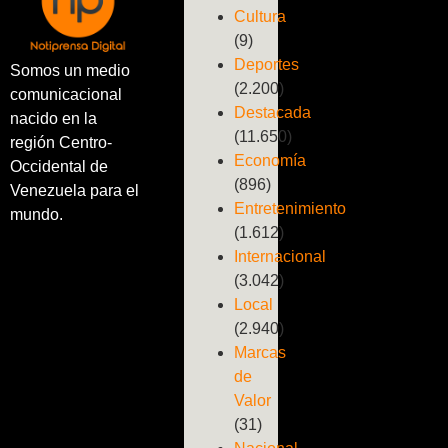
Cultura
(9)
Deportes
Somos un medio
(2.200)
comunicacional
Destacada
nacido en la
(11.650)
región Centro-
Economía
Occidental de
(896)
Venezuela para el
Entretenimiento
mundo.
(1.612)
Internacional
(3.042)
Local
(2.940)
Marcas
de
Valor
(31)