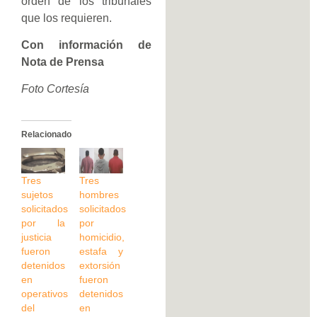
orden de los tribunales
que los requieren.
Con información de
Nota de Prensa
Foto Cortesía
Relacionado
Tres
Tres
sujetos
hombres
solicitados
solicitados
por la
por
justicia
homicidio,
fueron
estafa y
detenidos
extorsión
en
fueron
operativos
detenidos
del
en