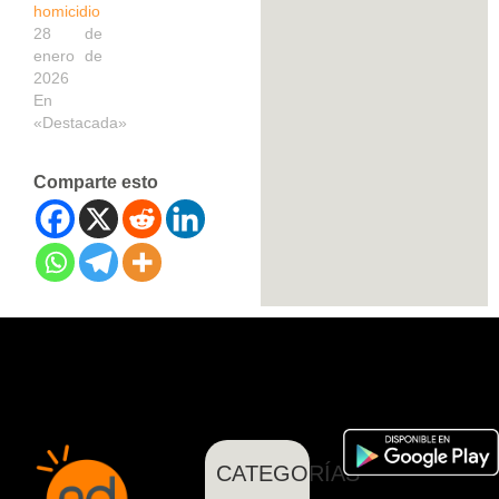
homicidio
28 de
enero de
2026
En
«Destacada»
Comparte esto
CATEGORÍAS