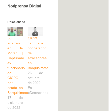
Notiprensa Digital
Relacionado
Lo
CICPC
agarran
captura a
en la
cooperador
Morán |
de
Capturado
atracadores
ex
en
funcionario
Barquisimeto
del
26 de
CICPC
octubre
por
de 2022
estafa en
En
Barquisimeto
«Destacada»
17 de
diciembre
de 2022