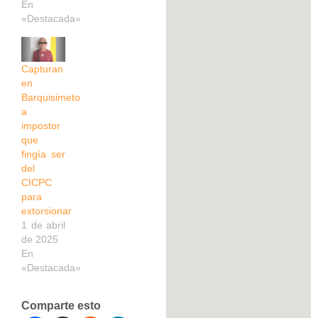
En
«Destacada»
Capturan
en
Barquisimeto
a
impostor
que
fingía ser
del
CICPC
para
extorsionar
1 de abril
de 2025
En
«Destacada»
Comparte esto