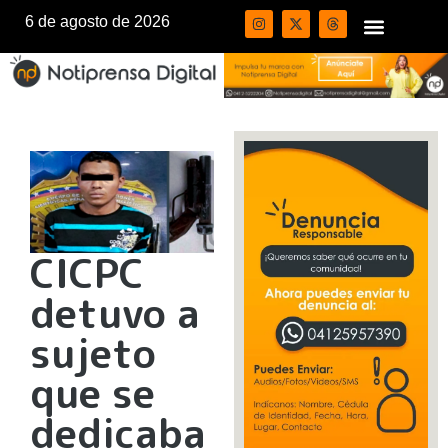
6 de agosto de 2026
CICPC
detuvo a
sujeto
que se
dedicaba