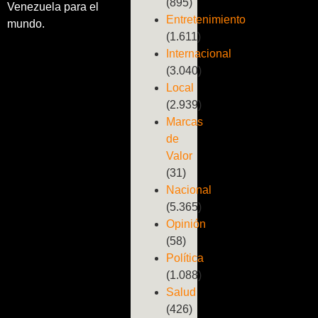
(895)
Venezuela para el
Entretenimiento
mundo.
(1.611)
Internacional
(3.040)
Local
(2.939)
Marcas
de
Valor
(31)
Nacional
(5.365)
Opinión
(58)
Política
(1.088)
Salud
(426)