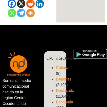
CATEGORÍAS
Cultura
(9)
Deportes
Somos un medio
(2.198)
comunicacional
Destacada
nacido en la
(11.644)
región Centro-
Economía
Occidental de