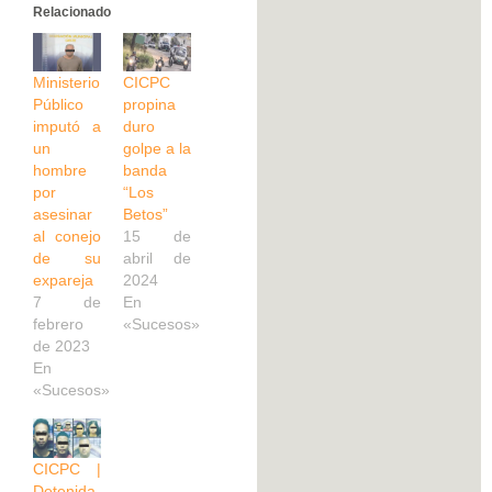
Relacionado
Ministerio
CICPC
Público
propina
imputó a
duro
un
golpe a la
hombre
banda
por
“Los
asesinar
Betos”
al conejo
15 de
de su
abril de
expareja
2024
7 de
En
febrero
«Sucesos»
de 2023
En
«Sucesos»
CICPC |
Detenida