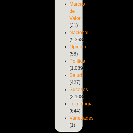
Marcas
de
Valor
(31)
Nacional
(5.368)
Opinión
(58)
Política
(1.089)
Salud
(427)
Sucesos
(3.108)
Tecnología
(644)
Variedades
(1)