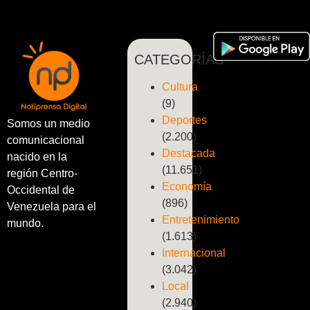
CATEGORÍAS
Cultura
(9)
Deportes
Somos un medio
(2.200)
comunicacional
Destacada
nacido en la
(11.651)
región Centro-
Economía
Occidental de
(896)
Venezuela para el
Entretenimiento
mundo.
(1.613)
Internacional
(3.042)
Local
(2.940)