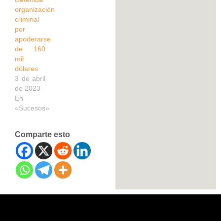
organización
criminal
por
apoderarse
de 160
mil
dólares
3 de abril
de 2023
En
«Sucesos»
Comparte esto