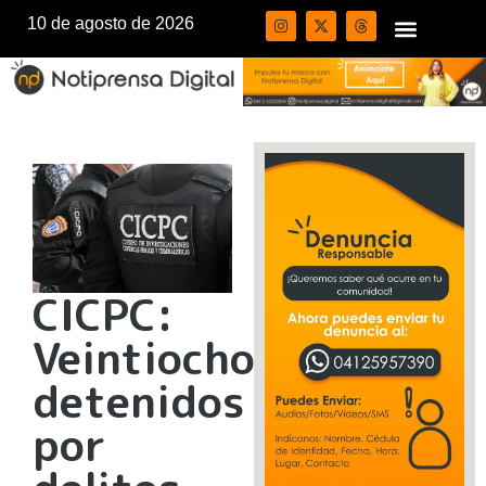
10 de agosto de 2026
CICPC:
Veintiocho
detenidos
por