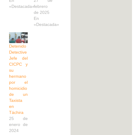
En
27 de
«Destacada»
febrero
de 2025
En
«Destacada»
Detenido
Detective
Jefe del
CICPC y
su
hermano
por el
homicidio
de un
Taxista
en
Táchira
25 de
enero de
2024