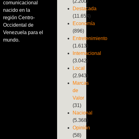
(2.200)
comunicacional
Destacada
nacido en la
(11.654)
región Centro-
Economía
Occidental de
(896)
Venezuela para el
Entretenimiento
mundo.
(1.613)
Internacional
(3.042)
Local
(2.943)
Marcas
de
Valor
(31)
Nacional
(5.368)
Opinión
(58)