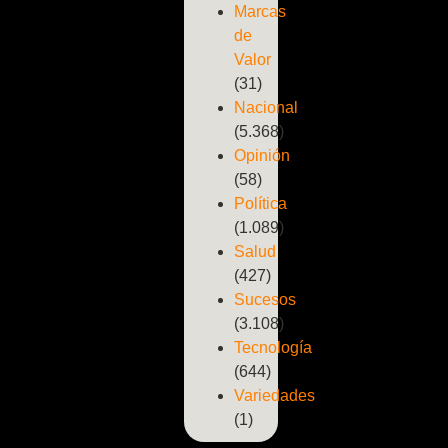
Marcas
de
Valor
(31)
Nacional
(5.368)
Opinión
(58)
Política
(1.089)
Salud
(427)
Sucesos
(3.108)
Tecnología
(644)
Variedades
(1)