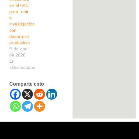
en el IVIC
para unir
la
investigación
con
desarrollo
productivo
9 de abril
de 2026
En
«Destacada»
Comparte esto