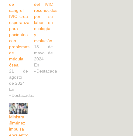
de
del IVIC
sangre!
reconocidos
IVIC crea
por su
esperanza
labor en
para
ecología
pacientes
y
con
evolución
problemas
18 de
de
mayo de
médula
2024
ósea
En
21 de
«Destacada»
agosto
de 2024
En
«Destacada»
Ministra
Jiménez
impulsa
encuentro