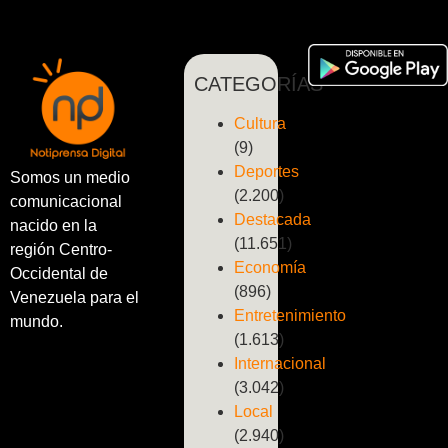
CATEGORÍAS
Cultura
(9)
Deportes
Somos un medio
(2.200)
comunicacional
Destacada
nacido en la
(11.651)
región Centro-
Economía
Occidental de
(896)
Venezuela para el
Entretenimiento
mundo.
(1.613)
Internacional
(3.042)
Local
(2.940)