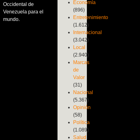
Economía
Occidental de
(896)
Venezuela para el
Entretenimiento
mundo.
(1.612)
Internacional
(3.042)
Local
(2.940)
Marcas
de
Valor
(31)
Nacional
(5.367)
Opinión
(58)
Política
(1.089)
Salud