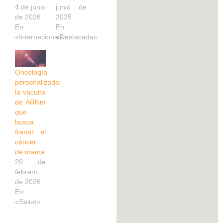
4 de junio
junio de
de 2026
2025
En
En
«Internacional»
«Destacada»
Oncología
personalizada:
la vacuna
de ARNm
que
busca
frenar el
cáncer
de mama
20 de
febrero
de 2026
En
«Salud»