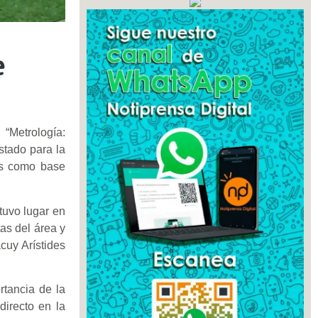
e
 “Metrología:
stado para la
sas como base
tuvo lugar en
tas del área y
cuy Arístides
rtancia de la
directo en la