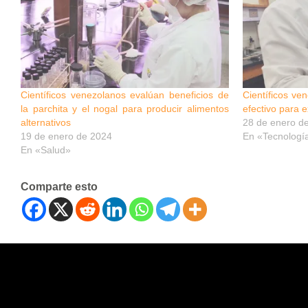
Científicos venezolanos evalúan beneficios de
Científicos ve
la parchita y el nogal para producir alimentos
efectivo para e
alternativos
28 de enero d
19 de enero de 2024
En «Tecnologí
En «Salud»
Comparte esto