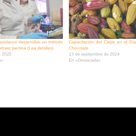
nezolanos desarrollan un método
Capacitación del Ciepe en el Día
xtraer pectina (Lea detalles)
Chocolate
e 2025
13 de septiembre de 2024
a»
En «Destacada»