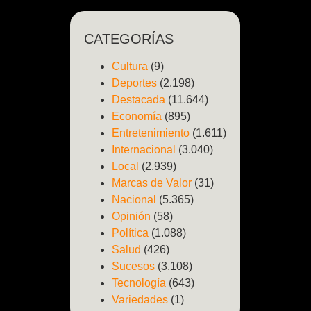
CATEGORÍAS
Cultura
(9)
Deportes
(2.198)
Destacada
(11.644)
Economía
(895)
Entretenimiento
(1.611)
Internacional
(3.040)
Local
(2.939)
Marcas de Valor
(31)
Nacional
(5.365)
Opinión
(58)
Política
(1.088)
Salud
(426)
Sucesos
(3.108)
Tecnología
(643)
Variedades
(1)