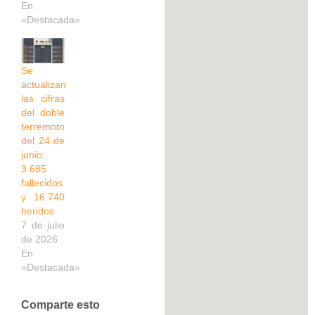
En
«Destacada»
Se
actualizan
las cifras
del doble
terremoto
del 24 de
junio:
3.685
fallecidos
y 16.740
heridos
7 de julio
de 2026
En
«Destacada»
Comparte esto