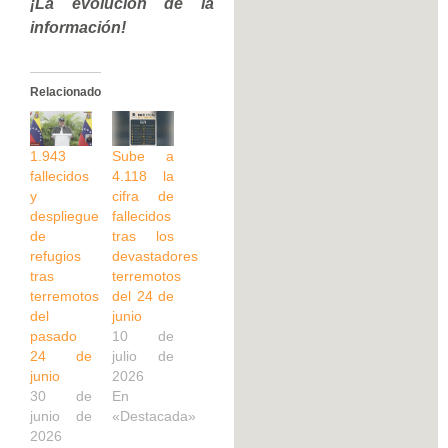
¡La evolución de la
información!
Relacionado
1.943
Sube a
fallecidos
4.118 la
y
cifra de
despliegue
fallecidos
de
tras los
refugios
devastadores
tras
terremotos
terremotos
del 24 de
del
junio
pasado
10 de
24 de
julio de
junio
2026
30 de
En
junio de
«Destacada»
2026