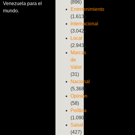
(896)
Venezuela para el
Entretenimiento
mundo.
(1.613)
Internacional
(3.042)
Local
(2.943)
Marcas
de
Valor
(31)
Nacional
(5.368)
Opinión
(58)
Política
(1.090)
Salud
(427)