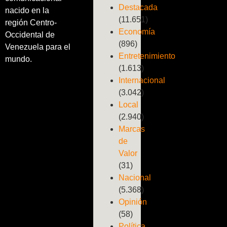
Destacada
nacido en la
(11.651)
región Centro-
Economía
Occidental de
(896)
Venezuela para el
Entretenimiento
mundo.
(1.613)
Internacional
(3.042)
Local
(2.940)
Marcas
de
Valor
(31)
Nacional
(5.368)
Opinión
(58)
Política