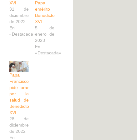
XVI
Papa
31 de
emérito
diciembre
Benedicto
de 2022
XVI
En
5 de
«Destacada»
enero de
2023
En
«Destacada»
Papa
Francisco
pide orar
por la
salud de
Benedicto
XVI
28 de
diciembre
de 2022
En