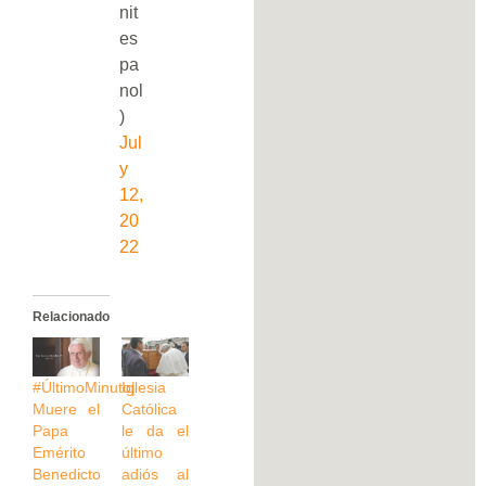
nit
es
pa
nol
)
Jul
y
12,
20
22
Relacionado
#ÚltimoMinuto|
Iglesia
Muere el
Católica
Papa
le da el
Emérito
último
Benedicto
adiós al