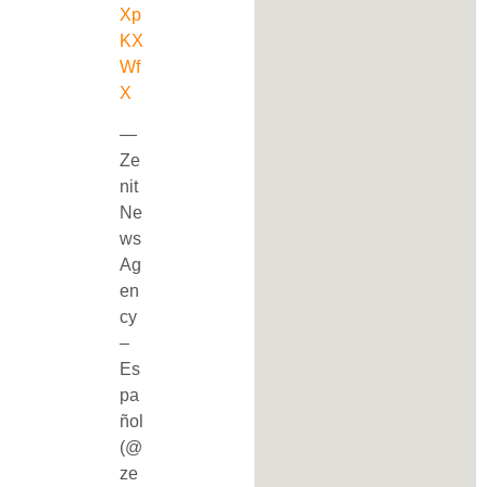
Xp
KX
Wf
X
—
Ze
nit
Ne
ws
Ag
en
cy
–
Es
pa
ñol
(@
ze