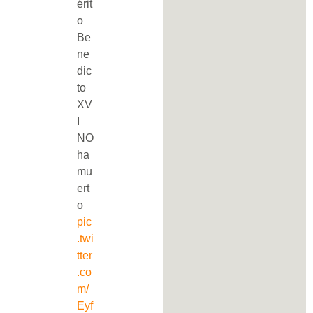
érit
o
Be
ne
dic
to
XV
I
NO
ha
mu
ert
o
pic
.twi
tter
.co
m/
Eyf