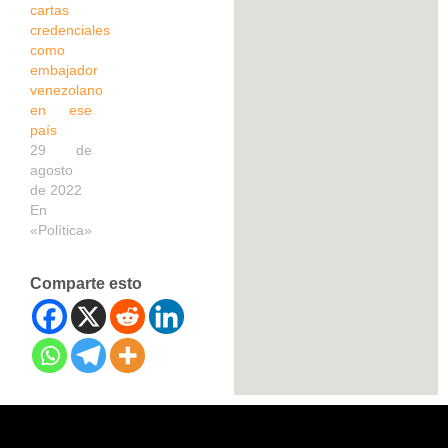
cartas
credenciales
como
embajador
venezolano
en ese
país
29 de
agosto
de 2022
En
«Política»
Comparte esto