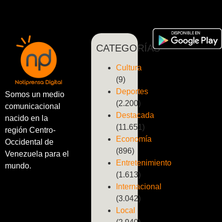
CATEGORÍAS
Cultura
(9)
Deportes
Somos un medio
(2.200)
comunicacional
Destacada
nacido en la
(11.651)
región Centro-
Economía
Occidental de
(896)
Venezuela para el
Entretenimiento
mundo.
(1.613)
Internacional
(3.042)
Local