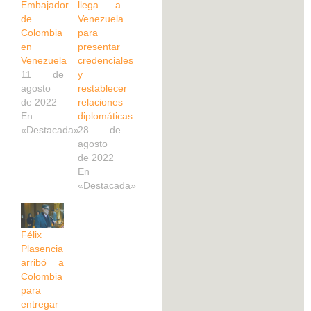
Embajador
llega a
de
Venezuela
Colombia
para
en
presentar
Venezuela
credenciales
11 de
y
agosto
restablecer
de 2022
relaciones
En
diplomáticas
«Destacada»
28 de
agosto
de 2022
En
«Destacada»
Félix
Plasencia
arribó a
Colombia
para
entregar