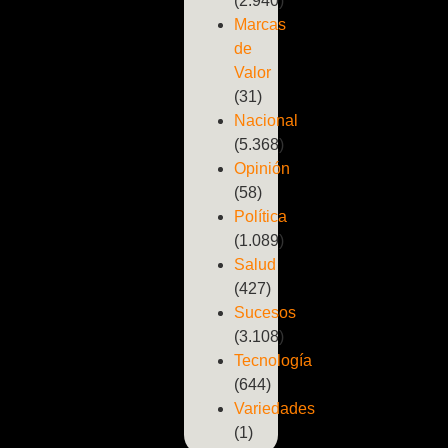
(2.940)
Marcas
de
Valor
(31)
Nacional
(5.368)
Opinión
(58)
Política
(1.089)
Salud
(427)
Sucesos
(3.108)
Tecnología
(644)
Variedades
(1)