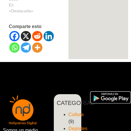
En
«Destacada»
Comparte esto
CATEGORÍAS
Cultura
(9)
Deportes
Somos un medio