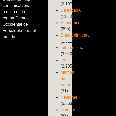
(2.197)
comunicacional
Destacada
nacido en la
(11.636)
región Centro-
Economía
Occidental de
(895)
Venezuela para el
Entretenimiento
mundo.
(1.611)
Internacional
(3.040)
Local
(2.935)
Marcas
de
Valor
(31)
Nacional
(5.363)
Opinión
(58)