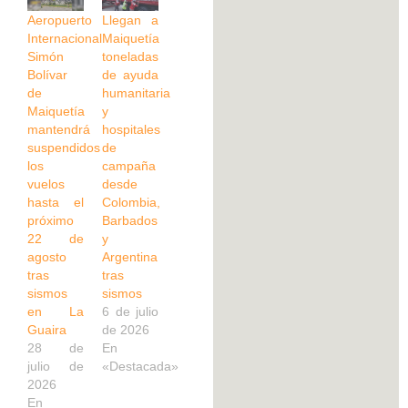
Aeropuerto
Llegan a
Internacional
Maiquetía
Simón
toneladas
Bolívar
de ayuda
de
humanitaria
Maiquetía
y
mantendrá
hospitales
suspendidos
de
los
campaña
vuelos
desde
hasta el
Colombia,
próximo
Barbados
22 de
y
agosto
Argentina
tras
tras
sismos
sismos
en La
6 de julio
Guaira
de 2026
28 de
En
julio de
«Destacada»
2026
En