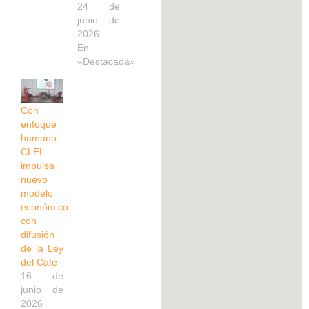
24 de
junio de
2026
En
«Destacada»
Con
enfoque
humano:
CLEL
impulsa
nuevo
modelo
económico
con
difusión
de la Ley
del Café
16 de
junio de
2026