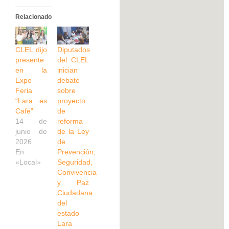
Relacionado
CLEL dijo
Diputados
presente
del CLEL
en la
inician
Expo
debate
Feria
sobre
“Lara es
proyecto
Café”
de
14 de
reforma
junio de
de la Ley
2026
de
En
Prevención,
«Local»
Seguridad,
Convivencia
y Paz
Ciudadana
del
estado
Lara