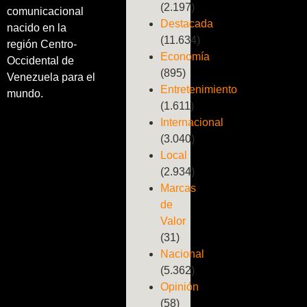
(2.197)
comunicacional
Destacada
nacido en la
(11.634)
región Centro-
Economía
Occidental de
(895)
Venezuela para el
Entretenimiento
mundo.
(1.611)
Internacional
(3.040)
Local
(2.934)
Marcas
de
Valor
(31)
Nacional
(5.362)
Opinión
(58)