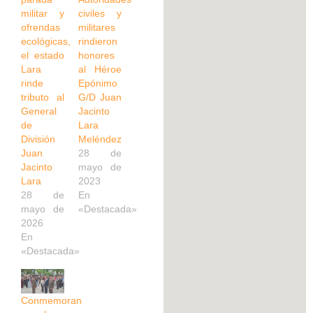
militar y
civiles y
ofrendas
militares
ecológicas,
rindieron
el estado
honores
Lara
al Héroe
rinde
Epónimo
tributo al
G/D Juan
General
Jacinto
de
Lara
División
Meléndez
Juan
28 de
Jacinto
mayo de
Lara
2023
28 de
En
mayo de
«Destacada»
2026
En
«Destacada»
Conmemoran