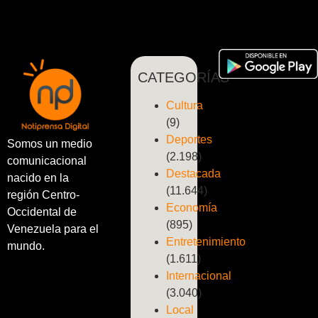
CATEGORÍAS
Cultura
(9)
Deportes
Somos un medio
(2.198)
comunicacional
Destacada
nacido en la
(11.644)
región Centro-
Economía
Occidental de
(895)
Venezuela para el
Entretenimiento
mundo.
(1.611)
Internacional
(3.040)
Local