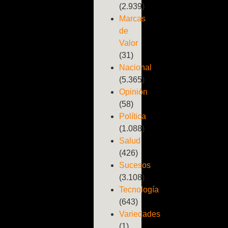
(2.939)
Marcas
de
Valor
(31)
Nacional
(5.365)
Opinión
(58)
Política
(1.088)
Salud
(426)
Sucesos
(3.108)
Tecnología
(643)
Variedades
(1)