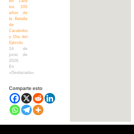
en Lara
los 205
años de
la Batalla
de
Carabobo
y Día del
Ejército
24 de
junio de
2026
En
«Destacada»
Comparte esto