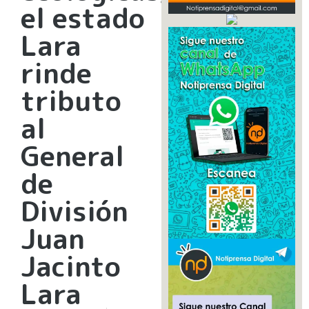
el estado
Lara
rinde
tributo
al
General
de
División
Juan
Jacinto
Lara