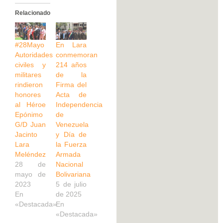
Relacionado
#28Mayo
En Lara
Autoridades
conmemoran
civiles y
214 años
militares
de la
rindieron
Firma del
honores
Acta de
al Héroe
Independencia
Epónimo
de
G/D Juan
Venezuela
Jacinto
y Día de
Lara
la Fuerza
Meléndez
Armada
28 de
Nacional
mayo de
Bolivariana
2023
5 de julio
En
de 2025
«Destacada»
En
«Destacada»