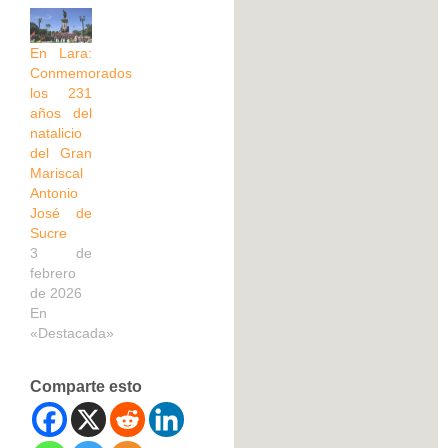
En Lara:
Conmemorados
los 231
años del
natalicio
del Gran
Mariscal
Antonio
José de
Sucre
3 de
febrero
de 2026
En
«Destacada»
Comparte esto