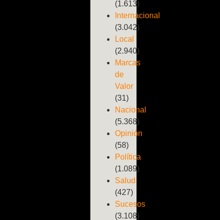
(1.613)
Internacional
(3.042)
Local
(2.940)
Marcas
de
Valor
(31)
Nacional
(5.368)
Opinión
(58)
Política
(1.089)
Salud
(427)
Sucesos
(3.108)