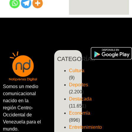
CATEGORÍAS
Cultura
(9)
Deportes
Somos un medio
(2.200)
comunicacional
Destacada
nacido en la
(11.651)
región Centro-
Economía
Occidental de
(896)
Venezuela para el
Entretenimiento
mundo.