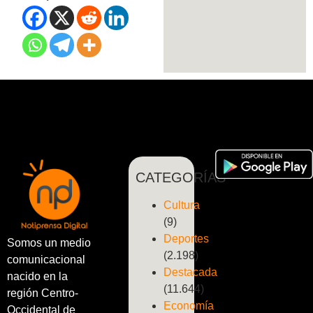
CATEGORÍAS
Cultura
(9)
Deportes
Somos un medio
(2.198)
comunicacional
Destacada
nacido en la
(11.644)
región Centro-
Economía
Occidental de