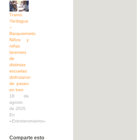
Tramo
Yaritagua
–
Barquisimeto:
Niños y
niñas
larenses
de
distintas
escuelas
disfrutaron
de paseo
en tren
18 de
agosto
de 2025
En
«Entretenimiento»
Comparte esto