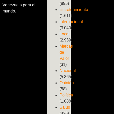
(895)
Venezuela para el
Entretenimiento
mundo.
(1.611)
Internacional
(3.040)
Local
(2.939)
Marcas
de
Valor
(31)
Nacional
(5.365)
Opinión
(58)
Política
(1.088)
Salud
(426)