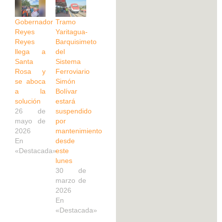
Gobernador
Tramo
Reyes
Yaritagua-
Reyes
Barquisimeto
llega a
del
Santa
Sistema
Rosa y
Ferroviario
se aboca
Simón
a la
Bolívar
solución
estará
26 de
suspendido
mayo de
por
2026
mantenimiento
En
desde
«Destacada»
este
lunes
30 de
marzo de
2026
En
«Destacada»