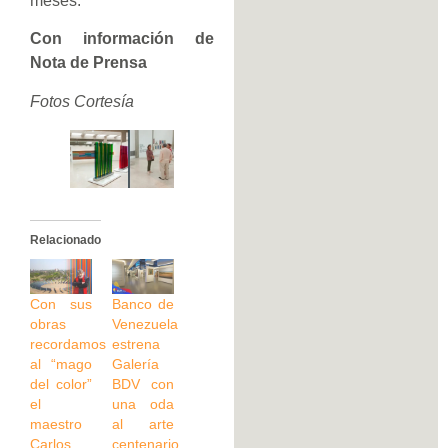
meses.
Con información de
Nota de Prensa
Fotos Cortesía
Relacionado
Con sus
Banco de
obras
Venezuela
recordamos
estrena
al “mago
Galería
del color”
BDV con
el
una oda
maestro
al arte
Carlos
centenario