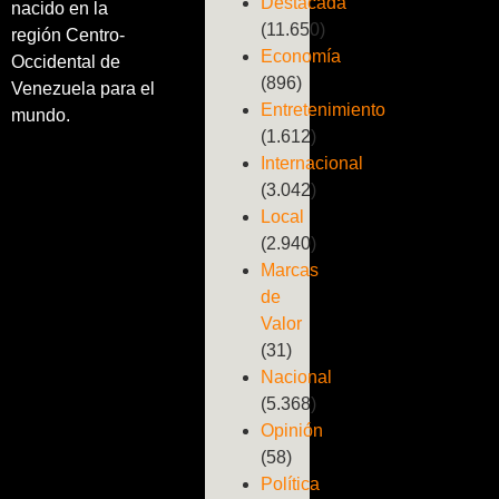
Destacada
nacido en la
(11.650)
región Centro-
Economía
Occidental de
(896)
Venezuela para el
Entretenimiento
mundo.
(1.612)
Internacional
(3.042)
Local
(2.940)
Marcas
de
Valor
(31)
Nacional
(5.368)
Opinión
(58)
Política