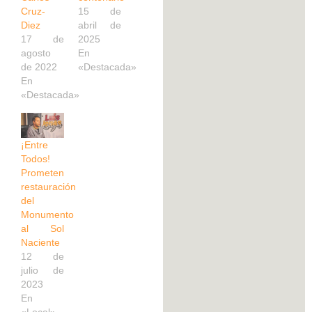
Cruz-
15 de
Diez
abril de
17 de
2025
agosto
En
de 2022
«Destacada»
En
«Destacada»
¡Entre
Todos!
Prometen
restauración
del
Monumento
al Sol
Naciente
12 de
julio de
2023
En
«Local»