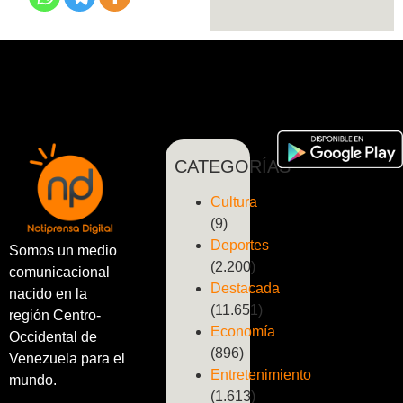
CATEGORÍAS
Cultura
(9)
Deportes
Somos un medio
(2.200)
comunicacional
Destacada
nacido en la
(11.651)
región Centro-
Economía
Occidental de
(896)
Venezuela para el
Entretenimiento
mundo.
(1.613)