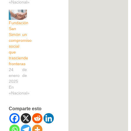
«Nacional»
Fundación
San
Simón un
compromiso
social
que
trasciende
fronteras
24 de
enero de
2025
En
«Nacional»
Comparte esto