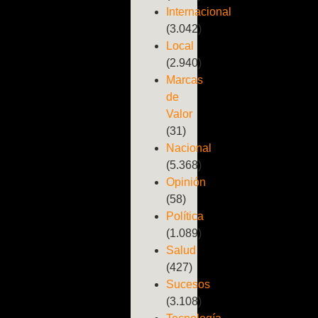
Internacional
(3.042)
Local
(2.940)
Marcas
de
Valor
(31)
Nacional
(5.368)
Opinión
(58)
Política
(1.089)
Salud
(427)
Sucesos
(3.108)