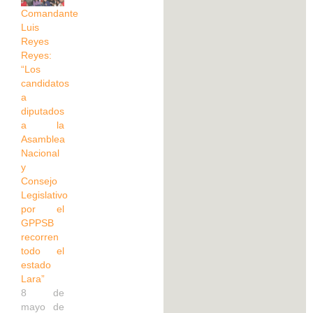
Comandante
Luis
Reyes
Reyes:
“Los
candidatos
a
diputados
a la
Asamblea
Nacional
y
Consejo
Legislativo
por el
GPPSB
recorren
todo el
estado
Lara”
8 de
mayo de