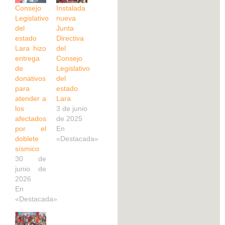
Consejo
Instalada
Legislativo
nueva
del
Junta
estado
Directiva
Lara hizo
del
entrega
Consejo
de
Legislativo
donativos
del
para
estado
atender a
Lara
los
3 de junio
afectados
de 2025
por el
En
doblete
«Destacada»
sísmico
30 de
junio de
2026
En
«Destacada»