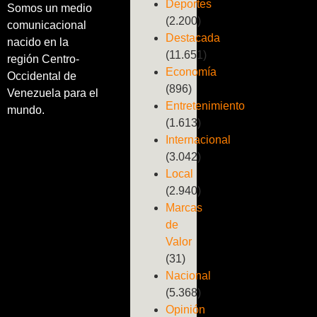
Deportes
Somos un medio
(2.200)
comunicacional
Destacada
nacido en la
(11.651)
región Centro-
Economía
Occidental de
(896)
Venezuela para el
Entretenimiento
mundo.
(1.613)
Internacional
(3.042)
Local
(2.940)
Marcas
de
Valor
(31)
Nacional
(5.368)
Opinión