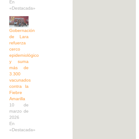
En
«Destacada»
Gobernación
de Lara
refuerza
cerco
epidemiológico
y suma
más de
3.300
vacunados
contra la
Fiebre
Amarilla
10 de
marzo de
2026
En
«Destacada»