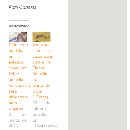
Foto Cortesía
Relacionado
Refuerzan
Venezuela
medidas
intensifica
en
vacunación
estados
contra la
clave por
Fiebre
fiebre
Amarilla
amarilla:
tras
Vacunación
alerta de
será
brote
obligatoria
(+Fotos)
para
26 de
viajeros
febrero
2 de
de 2026
marzo de
En
2026
«Destacada»