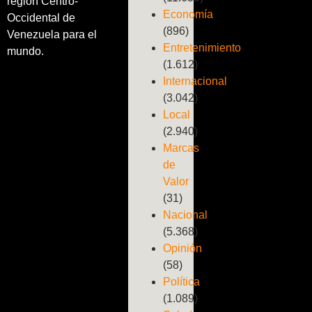
región Centro-
Economía
Occidental de
(896)
Venezuela para el
Entretenimiento
mundo.
(1.612)
Internacional
(3.042)
Local
(2.940)
Marcas
de
Valor
(31)
Nacional
(5.368)
Opinión
(58)
Política
(1.089)