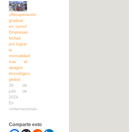
¡Recuperación
gradual
en curso!
Empresas
luchan
por lograr
la
normalidad
tras el
apagón
tecnológico
global
20 de
julio de
2024
En
«Internacional»
Comparte esto