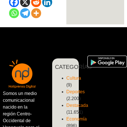
CATEGORÍAS
Cultura
(9)
Deportes
Somos un medio
(2.200)
comunicacional
Destacada
nacido en la
(11.651)
región Centro-
Economía
Occidental de
(896)