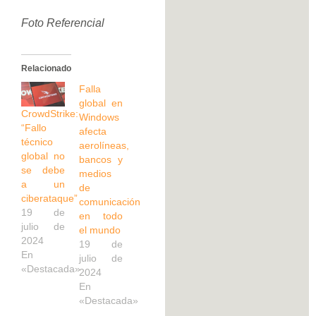
Foto Referencial
Relacionado
Falla
global en
CrowdStrike:
Windows
“Fallo
afecta
técnico
aerolíneas,
global no
bancos y
se debe
medios
a un
de
ciberataque”
comunicación
19 de
en todo
julio de
el mundo
2024
19 de
En
julio de
«Destacada»
2024
En
«Destacada»