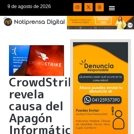
9 de agosto de 2026
CrowdStrike
revela
causa del
Apagón
Informático