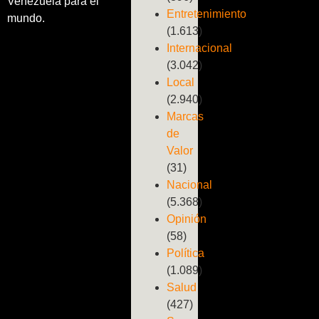
Venezuela para el
Entretenimiento
mundo.
(1.613)
Internacional
(3.042)
Local
(2.940)
Marcas
de
Valor
(31)
Nacional
(5.368)
Opinión
(58)
Política
(1.089)
Salud
(427)