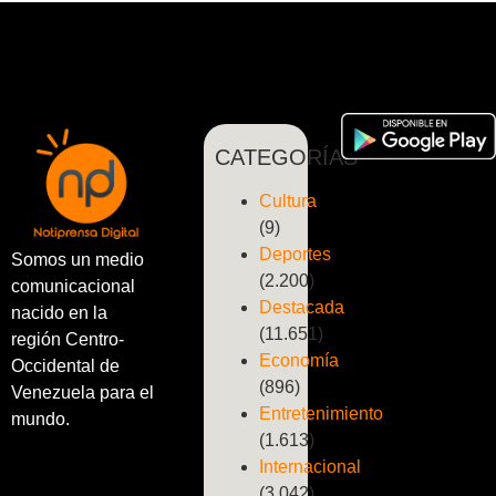
CATEGORÍAS
Cultura
(9)
Deportes
Somos un medio
(2.200)
comunicacional
Destacada
nacido en la
(11.651)
región Centro-
Economía
Occidental de
(896)
Venezuela para el
Entretenimiento
mundo.
(1.613)
Internacional
(3.042)