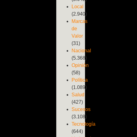
Local
(2.940)
Marcas
de
Valor
(31)
Nacional
(5.368)
Opinión
(58)
Política
(1.089)
Salud
(427)
Sucesos
(3.108)
Tecnología
(644)