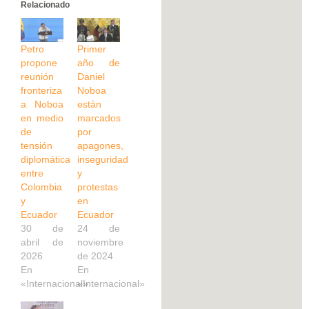
Relacionado
Petro
Primer
propone
año de
reunión
Daniel
fronteriza
Noboa
a Noboa
están
en medio
marcados
de
por
tensión
apagones,
diplomática
inseguridad
entre
y
Colombia
protestas
y
en
Ecuador
Ecuador
30 de
24 de
abril de
noviembre
2026
de 2024
En
En
«Internacional»
«Internacional»