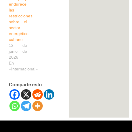
endurece
las
restricciones
sobre el
sector
energético
cubano
12 de
junio de
2026
En
«Internacional»
Comparte esto