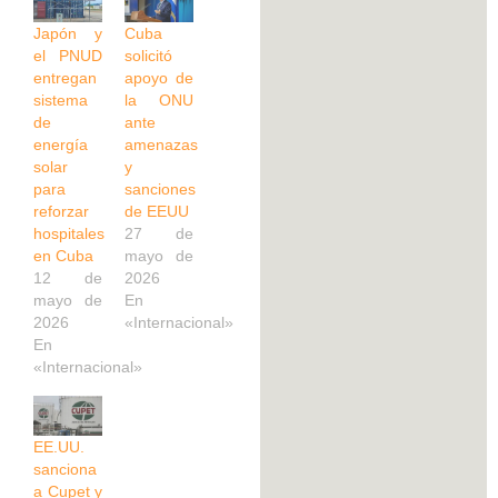
Japón y
Cuba
el PNUD
solicitó
entregan
apoyo de
sistema
la ONU
de
ante
energía
amenazas
solar
y
para
sanciones
reforzar
de EEUU
hospitales
27 de
en Cuba
mayo de
12 de
2026
mayo de
En
2026
«Internacional»
En
«Internacional»
EE.UU.
sanciona
a Cupet y