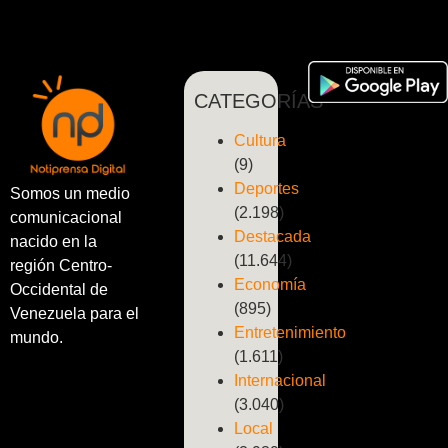
CATEGORÍAS
Cultura
(9)
Deportes
Somos un medio
(2.198)
comunicacional
Destacada
nacido en la
(11.644)
región Centro-
Economía
Occidental de
(895)
Venezuela para el
Entretenimiento
mundo.
(1.611)
Internacional
(3.040)
Local