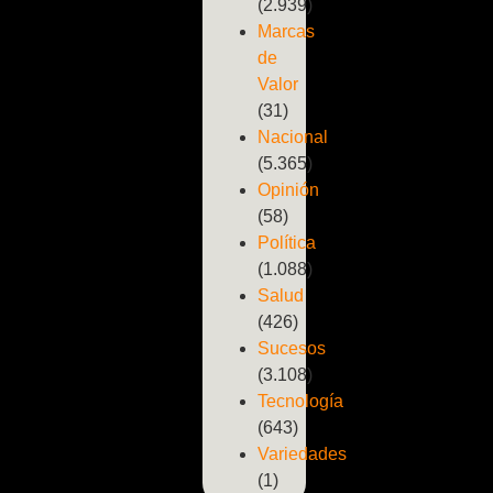
(2.939)
Marcas
de
Valor
(31)
Nacional
(5.365)
Opinión
(58)
Política
(1.088)
Salud
(426)
Sucesos
(3.108)
Tecnología
(643)
Variedades
(1)