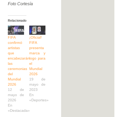
Foto Cortesía
Relacionado
FIFA
¡Oficial!
confirmó
FIFA
artistas
presenta
que
marca y
encabezarán
logo para
las
el
ceremonias
Mundial
del
2026
Mundial
19 de
2026
mayo de
12 de
2023
mayo de
En
2026
«Deportes»
En
«Destacada»