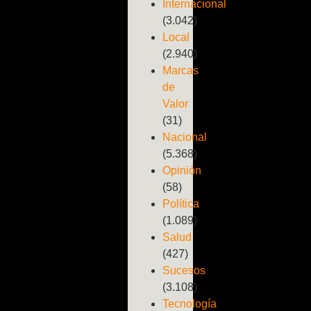
Internacional
(3.042)
Local
(2.940)
Marcas
de
Valor
(31)
Nacional
(5.368)
Opinión
(58)
Política
(1.089)
Salud
(427)
Sucesos
(3.108)
Tecnología