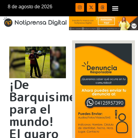
8 de agosto de 2026
¡De
Barquisimeto
para el
mundo!
El guaro