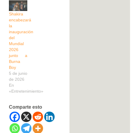
Shakira
encabezará
la
inauguración
del
Mundial
2026
junto a
Burna
Boy
5 de junio
de 2026
En
«Entretenimiento»
Comparte esto