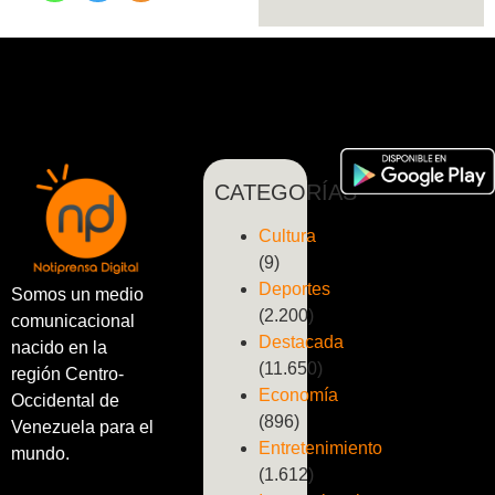
CATEGORÍAS
Cultura
(9)
Deportes
Somos un medio
(2.200)
comunicacional
Destacada
nacido en la
(11.650)
región Centro-
Economía
Occidental de
(896)
Venezuela para el
Entretenimiento
mundo.
(1.612)