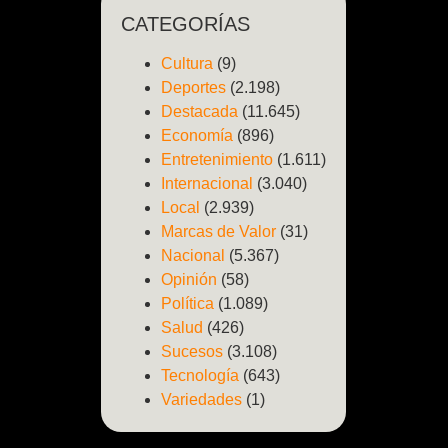
CATEGORÍAS
Cultura
(9)
Deportes
(2.198)
Destacada
(11.645)
Economía
(896)
Entretenimiento
(1.611)
Internacional
(3.040)
Local
(2.939)
Marcas de Valor
(31)
Nacional
(5.367)
Opinión
(58)
Política
(1.089)
Salud
(426)
Sucesos
(3.108)
Tecnología
(643)
Variedades
(1)