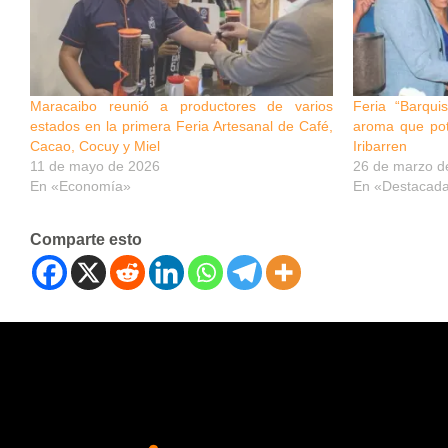
Maracaibo reunió a productores de varios
Feria “Barqu
estados en la primera Feria Artesanal de Café,
aroma que pot
Cacao, Cocuy y Miel
Iribarren
11 de mayo de 2026
26 de marzo d
En «Economía»
En «Destacad
Comparte esto