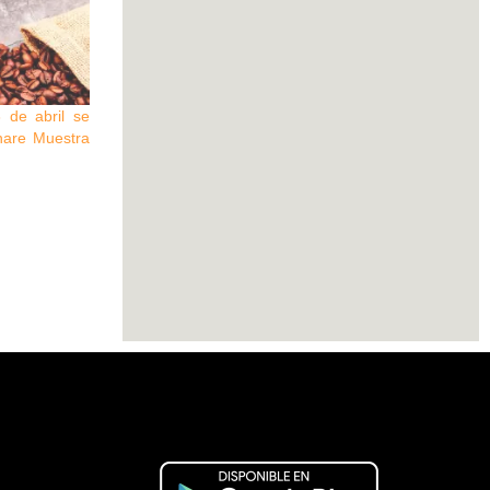
 de abril se
anare Muestra