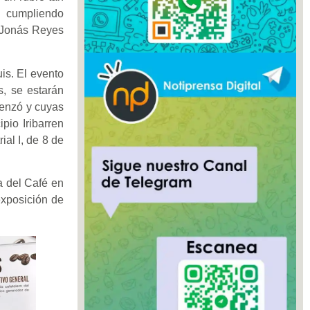
, cumpliendo
s Jonás Reyes
is. El evento
s, se estarán
menzó y cuyas
pio Iribarren
al I, de 8 de
a del Café en
exposición de