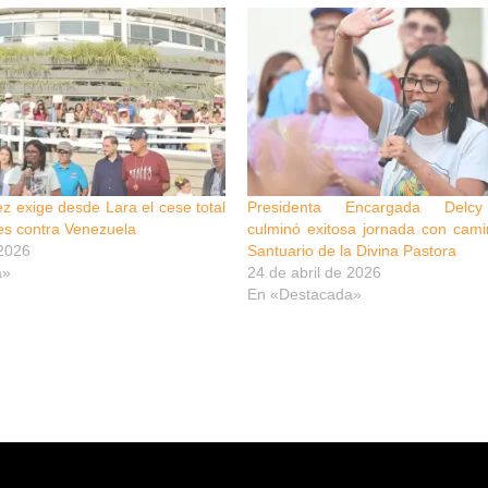
z exige desde Lara el cese total
Presidenta Encargada Delcy
es contra Venezuela
culminó exitosa jornada con cami
 2026
Santuario de la Divina Pastora
a»
24 de abril de 2026
En «Destacada»