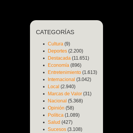
CATEGORÍAS
Cultura
(9)
Deportes
(2.200)
Destacada
(11.651)
Economía
(896)
Entretenimiento
(1.613)
Internacional
(3.042)
Local
(2.940)
Marcas de Valor
(31)
Nacional
(5.368)
Opinión
(58)
Política
(1.089)
Salud
(427)
Sucesos
(3.108)