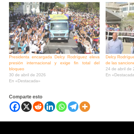
Presidenta encargada Delcy Rodríguez eleva
Delcy Rodrígue
presión internacional y exige fin total del
de las sancion
bloqueo
24 de abril de
30 de abril de 2026
En «Destacad
En «Destacada»
Comparte esto