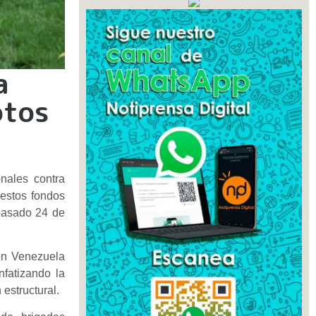
a
otos
onales contra
 estos fondos
 pasado 24 de
ón Venezuela
nfatizando la
estructural.