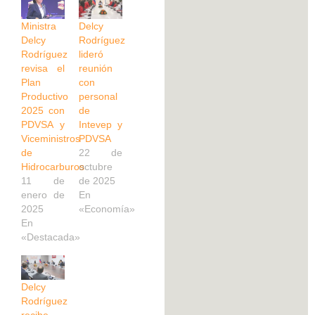
Ministra
Delcy
Delcy
Rodríguez
Rodríguez
lideró
revisa el
reunión
Plan
con
Productivo
personal
2025 con
de
PDVSA y
Intevep y
Viceministros
PDVSA
de
22 de
Hidrocarburos
octubre
11 de
de 2025
enero de
En
2025
«Economía»
En
«Destacada»
Delcy
Rodríguez