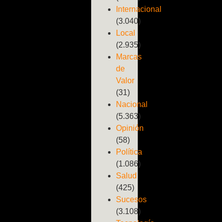
Internacional
(3.040)
Local
(2.935)
Marcas
de
Valor
(31)
Nacional
(5.363)
Opinión
(58)
Política
(1.086)
Salud
(425)
Sucesos
(3.108)