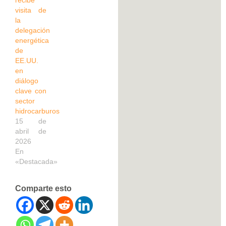
recibe
visita de
la
delegación
energética
de
EE.UU.
en
diálogo
clave con
sector
hidrocarburos
15 de
abril de
2026
En
«Destacada»
Comparte esto