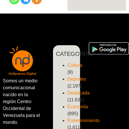
CATEGORÍAS
Cultura
(9)
Deportes
Somos un medio
(2.197)
comunicacional
Destacada
nacido en la
(11.636)
región Centro-
Economía
Occidental de
(895)
Venezuela para el
Entretenimiento
mundo.
(1.611)