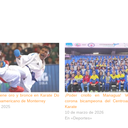
iene oro y bronce en Karate Do
¡Poder criollo en Managua! V
namericano de Monterrey
corona bicampeona del Centroa
 2025
Karate
10 de marzo de 2026
En «Deportes»