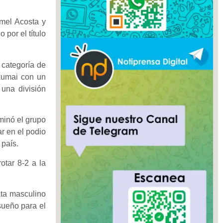
smel Acosta y
por el título
a categoría de
kumai con un
una división
minó el grupo
r en el podio
 país.
otar 8-2 a la
ata masculino
sueño para el