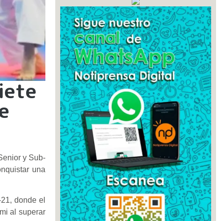
iete
e
Senior y Sub-
onquistar una
-21, donde el
mi al superar