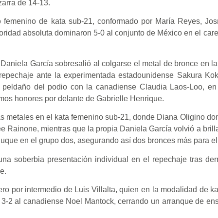
zarra de 14-13.
uipo femenino de kata sub-21, conformado por María Reyes, Jo
idad absoluta dominaron 5-0 al conjunto de México en el careo 
a Daniela García sobresalió al colgarse el metal de bronce en l
e repechaje ante la experimentada estadounidense Sakura Ko
 peldaño del podio con la canadiense Claudia Laos-Loo, en 
mos honores por delante de Gabrielle Henrique.
s metales en el kata femenino sub-21, donde Diana Oligino do
e Rainone, mientras que la propia Daniela García volvió a brilla
Duque en el grupo dos, asegurando así dos bronces más para el
na soberbia presentación individual en el repechaje tras derr
e.
ro por intermedio de Luis Villalta, quien en la modalidad de k
da 3-2 al canadiense Noel Mantock, cerrando un arranque de en