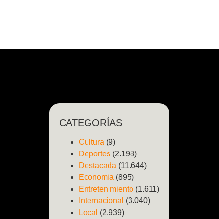
CATEGORÍAS
Cultura
(9)
Deportes
(2.198)
Destacada
(11.644)
Economía
(895)
Entretenimiento
(1.611)
Internacional
(3.040)
Local
(2.939)