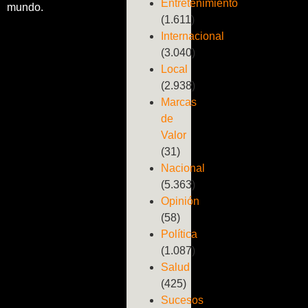
Entretenimiento
mundo.
(1.611)
Internacional
(3.040)
Local
(2.938)
Marcas
de
Valor
(31)
Nacional
(5.363)
Opinión
(58)
Política
(1.087)
Salud
(425)
Sucesos