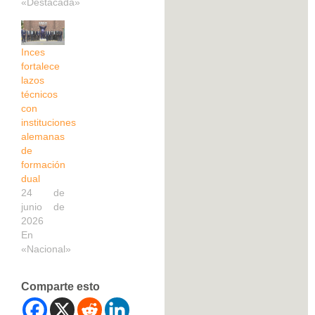
«Destacada»
Inces
fortalece
lazos
técnicos
con
instituciones
alemanas
de
formación
dual
24 de
junio de
2026
En
«Nacional»
Comparte esto