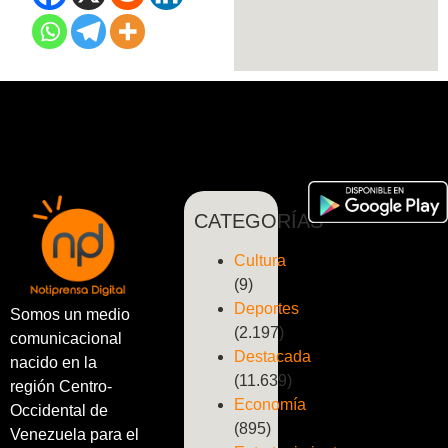
CATEGORÍAS
Cultura
(9)
Deportes
Somos un medio
(2.197)
comunicacional
Destacada
nacido en la
(11.639)
región Centro-
Economía
Occidental de
(895)
Venezuela para el