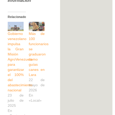
información”
Relacionado
Gobierno
Más de
venezolano
100
impulsa
funcionarios
la Gran
se
Misión
graduaron
AgroVenezuela
como
para
guías
garantizar
canes en
el 100%
Lara
del
22 de
abastecimiento
mayo de
nacional
2026
23 de
En
julio de
«Local»
2025
En