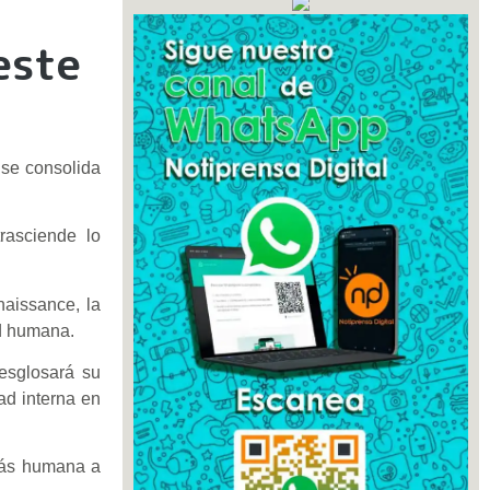
este
 se consolida
rasciende lo
naissance, la
d humana.
esglosará su
ad interna en
 más humana a