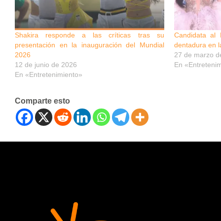
Shakira responde a las críticas tras su
Candidata al 
presentación en la inauguración del Mundial
dentadura en la
2026
27 de marzo d
12 de junio de 2026
En «Entreteni
En «Entretenimiento»
Comparte esto