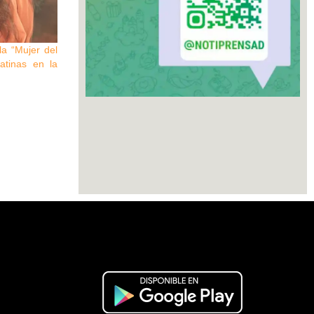
a “Mujer del
atinas en la