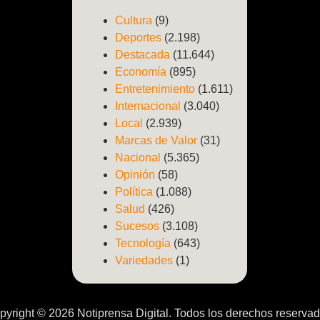
Cultura
(9)
Deportes
(2.198)
Destacada
(11.644)
Economía
(895)
Entretenimiento
(1.611)
Internacional
(3.040)
Local
(2.939)
Marcas de Valor
(31)
Nacional
(5.365)
Opinión
(58)
Política
(1.088)
Salud
(426)
Sucesos
(3.108)
Tecnología
(643)
Variedades
(1)
pyright © 2026 Notiprensa Digital. Todos los derechos reservad