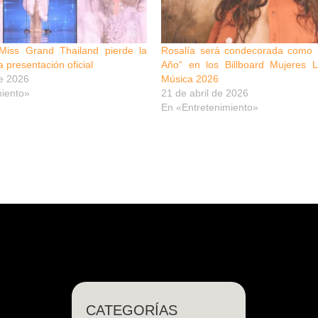
Miss Grand Thailand pierde la
Rosalía será condecorada como l
 presentación oficial
Año” en los Billboard Mujeres L
e 2026
Música 2026
miento»
21 de abril de 2026
En «Entretenimiento»
CATEGORÍAS