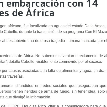
n embarcación con 14
es de África
gen africano, fue localizada en aguas del estado Delta Amacur
dado Cabello, durante la transmisión de su programa Con El Maz
ne al descubierto una dolorosa tragedia humana marcada por e
edentes de África. No sabemos si venían directamente de all
entar”, detalló Cabello, visiblemente conmovido por el suceso.
o por causas asociadas a la falta de alimentos y agua, un dram
tas travesías.
 rumores difundidos en redes sociales que aseguraban que
erpos tienen heridas de arma de fuego, sin tener idea, solo 
sta que divulgó la información.
or del CICPC, Douglas Rico, citar a la comunicadora para que