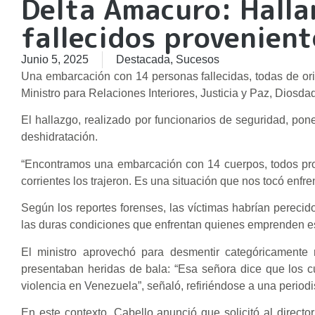
Delta Amacuro: Halla
fallecidos provenient
Junio 5, 2025
Destacada
,
Sucesos
Una embarcación con 14 personas fallecidas, todas de ori
Ministro para Relaciones Interiores, Justicia y Paz, Dios
El hallazgo, realizado por funcionarios de seguridad, po
deshidratación.
“Encontramos una embarcación con 14 cuerpos, todos proc
corrientes los trajeron. Es una situación que nos tocó enfr
Según los reportes forenses, las víctimas habrían perecid
las duras condiciones que enfrentan quienes emprenden es
El ministro aprovechó para desmentir categóricamente
presentaban heridas de bala: “Esa señora dice que los cu
violencia en Venezuela”, señaló, refiriéndose a una periodi
En este contexto, Cabello anunció que solicitó al direct