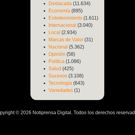
Destacada
(11.634)
Economía
(895)
Entretenimiento
(1.611)
Internacional
(3.040)
Local
(2.934)
Marcas de Valor
(31)
Nacional
(5.362)
Opinión
(58)
Política
(1.086)
Salud
(425)
Sucesos
(3.108)
Tecnología
(643)
Variedades
(1)
pyright © 2026 Notiprensa Digital. Todos los derechos reservad