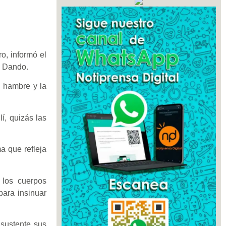
o, informó el
o Dando.
l hambre y la
í, quizás las
a que refleja
 los cuerpos
para insinuar
 sustente sus