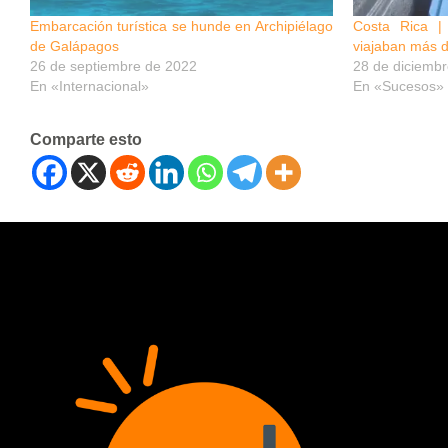
Embarcación turística se hunde en Archipiélago
Costa Rica |
de Galápagos
viajaban más 
26 de septiembre de 2022
28 de diciemb
En «Internacional»
En «Sucesos»
Comparte esto