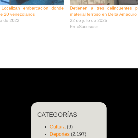
 Localizan embarcación donde
Detienen a tres delincuentes 
de 20 venezolanos
material ferroso en Delta Amacuro
re de 2022
22 de julio de 2025
En «Sucesos»
CATEGORÍAS
Cultura
(9)
Deportes
(2.197)