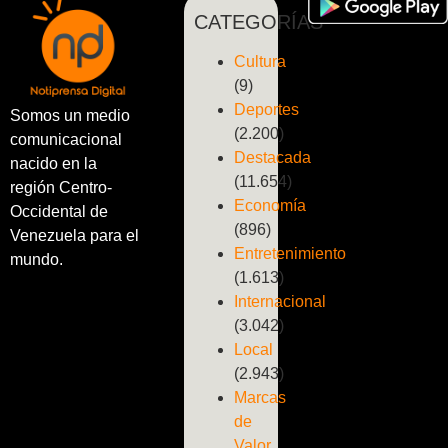
CATEGORÍAS
Cultura
(9)
Deportes
Somos un medio
(2.200)
comunicacional
Destacada
nacido en la
(11.654)
región Centro-
Economía
Occidental de
(896)
Venezuela para el
Entretenimiento
mundo.
(1.613)
Internacional
(3.042)
Local
(2.943)
Marcas
de
Valor