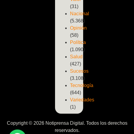
(31)
Nacional
(5.368)
Opinión
(58)
Política
(1.090)
Salud
(427)
Sucesos
(3.108)
Tecnología
(644)
Variedades
(1)
Copyright © 2026 Notiprensa Digital. Todos los derechos
reservados.