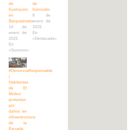
de
de
frustración
homicidio
en
8 de
Barquisimeto
enero de
14 de
2025
enero de
En
2025
«Destacada»
En
«Sucesos»
#DenunciaResponsable
|
Habitantes
de El
Molino
protestan
por
daños en
infraestructura
de la
Escuela