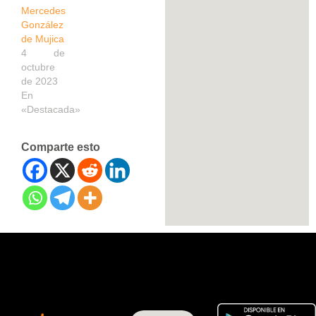
Mercedes
González
de Mujica
4 de
octubre
de 2023
En
«Destacada»
Comparte esto