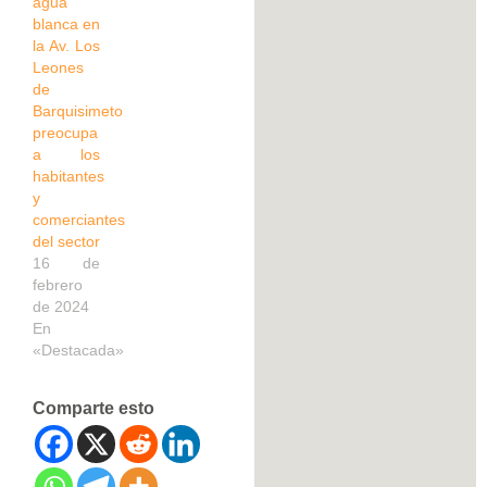
agua
blanca en
la Av. Los
Leones
de
Barquisimeto
preocupa
a los
habitantes
y
comerciantes
del sector
16 de
febrero
de 2024
En
«Destacada»
Comparte esto