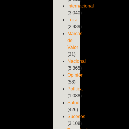
Internacional
(3.040)
Local
(2.939)
Marcas
de
Valor
(31)
Nacional
(5.365)
Opinión
(58)
Política
(1.088)
Salud
(426)
Sucesos
(3.108)