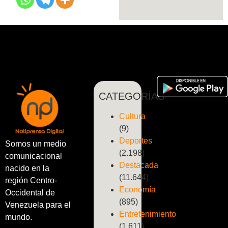
CATEGORÍAS
Cultura
(9)
Deportes
Somos un medio
(2.198)
comunicacional
Destacada
nacido en la
(11.644)
región Centro-
Economía
Occidental de
(895)
Venezuela para el
Entretenimiento
mundo.
(1.611)