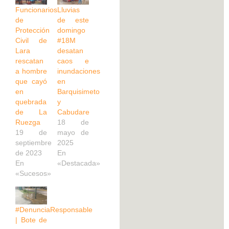
Funcionarios
Lluvias
de
de este
Protección
domingo
Civil de
#18M
Lara
desatan
rescatan
caos e
a hombre
inundaciones
que cayó
en
en
Barquisimeto
quebrada
y
de La
Cabudare
Ruezga
18 de
19 de
mayo de
septiembre
2025
de 2023
En
En
«Destacada»
«Sucesos»
#DenunciaResponsable
| Bote de