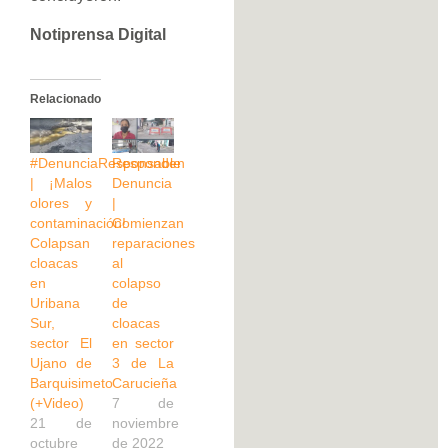
Notiprensa Digital
Relacionado
#DenunciaResponsable
Responden
| ¡Malos
Denuncia
olores y
|
contaminación!
Comienzan
Colapsan
reparaciones
cloacas
al
en
colapso
Uribana
de
Sur,
cloacas
sector El
en sector
Ujano de
3 de La
Barquisimeto
Carucieña
(+Video)
7 de
21 de
noviembre
octubre
de 2022