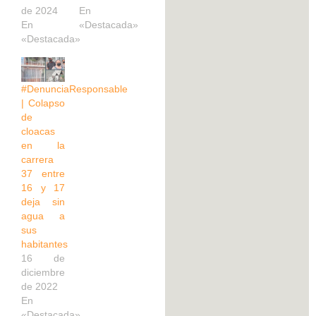
de 2024
En
En
«Destacada»
«Destacada»
#DenunciaResponsable
| Colapso
de
cloacas
en la
carrera
37 entre
16 y 17
deja sin
agua a
sus
habitantes
16 de
diciembre
de 2022
En
«Destacada»