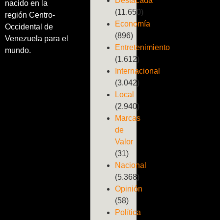
Destacada
nacido en la
(11.650)
región Centro-
Economía
Occidental de
(896)
Venezuela para el
Entretenimiento
mundo.
(1.612)
Internacional
(3.042)
Local
(2.940)
Marcas
de
Valor
(31)
Nacional
(5.368)
Opinión
(58)
Política