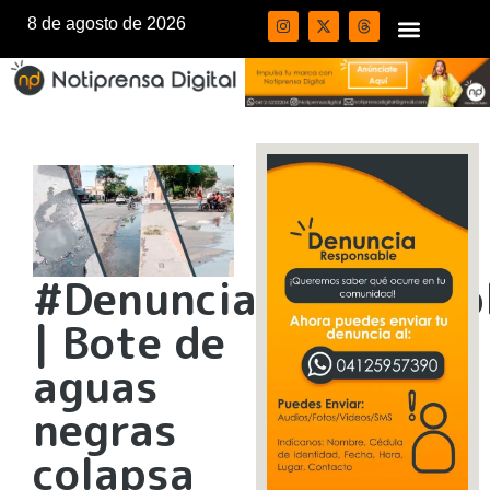
8 de agosto de 2026
#DenunciaResponsab
| Bote de
aguas
negras
colapsa