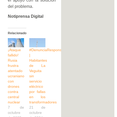
el apoyo con la solución
del problema.
Notiprensa Digital
Relacionado
¡Ataque
#DenunciaResponsable
fallido!
|
Rusia
Habitantes
frustra
de La
atentado
Veguita
ucraniano
sin
con
servicio
drones
eléctrico
contra
por fallas
central
en los
nuclear
transformadores
7 de
21 de
octubre
octubre