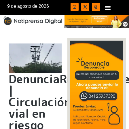
9 de agosto de 2026
DenunciaResponsabl
|
Circulación
vial en
riesgo