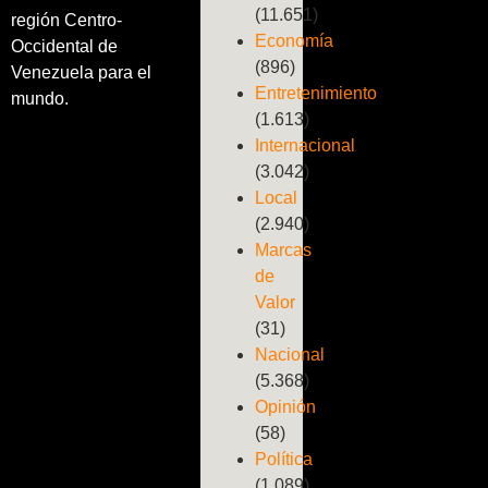
(11.651)
región Centro-
Economía
Occidental de
(896)
Venezuela para el
Entretenimiento
mundo.
(1.613)
Internacional
(3.042)
Local
(2.940)
Marcas
de
Valor
(31)
Nacional
(5.368)
Opinión
(58)
Política
(1.089)