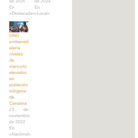
de 2025
de 2024
En
En
«Destacada»
«Local»
ONG
ambiental
alerta
niveles
de
mercurio
elevados
en
población
indígena
de
Canaima
23 de
noviembre
de 2022
En
«Nacional»