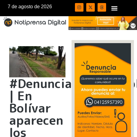
7 de agosto de 2026
#DenunciaResponsab
| En
Bolívar
aparecen
los