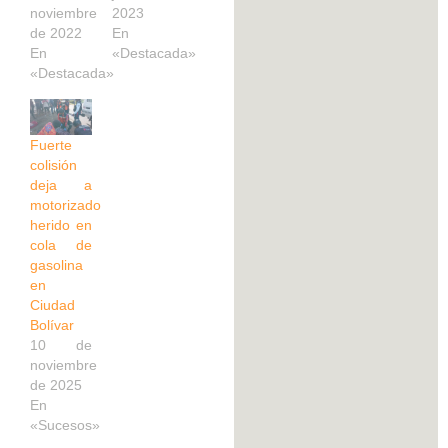
noviembre
2023
de 2022
En
En
«Destacada»
«Destacada»
Fuerte
colisión
deja a
motorizado
herido en
cola de
gasolina
en
Ciudad
Bolívar
10 de
noviembre
de 2025
En
«Sucesos»