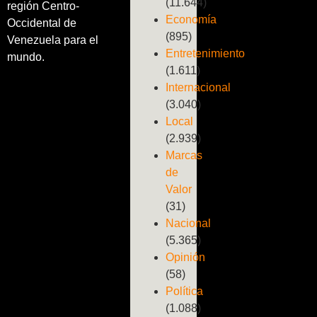
(11.644)
región Centro-
Economía
Occidental de
(895)
Venezuela para el
Entretenimiento
mundo.
(1.611)
Internacional
(3.040)
Local
(2.939)
Marcas
de
Valor
(31)
Nacional
(5.365)
Opinión
(58)
Política
(1.088)