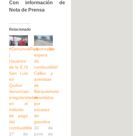
Con información de
Nota de Prensa
Relacionado
#DenunciaResponsable
¡A la
|
espera
Usuarios
de
de la E /S
combustible!
San Luis
Calles y
en
avenidas
Quíbor
de
denuncian
Barquisimeto
irregularidades
desoladas
en el
por
método
escasez
de pago
de
del
gasolina
combustible
10 de
27 de
junio de