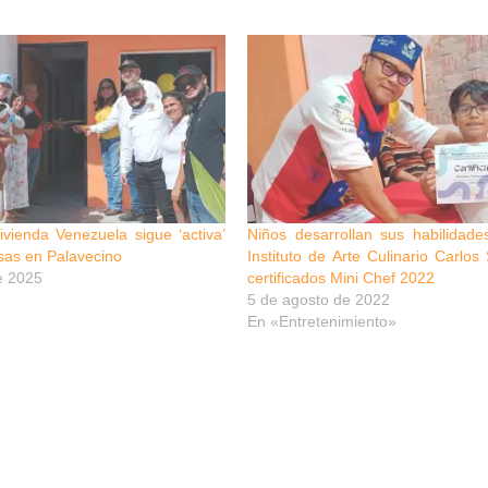
vienda Venezuela sigue ‘activa’
Niños desarrollan sus habilidades
sas en Palavecino
Instituto de Arte Culinario Carlos
e 2025
certificados Mini Chef 2022
5 de agosto de 2022
En «Entretenimiento»