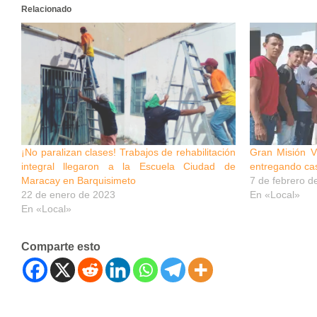
Relacionado
¡No paralizan clases! Trabajos de rehabilitación
Gran Misión Vi
integral llegaron a la Escuela Ciudad de
entregando ca
Maracay en Barquisimeto
7 de febrero d
22 de enero de 2023
En «Local»
En «Local»
Comparte esto