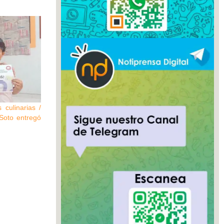
 culinarias /
 Soto entregó