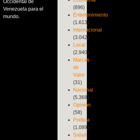
Occidental de
(896)
Venezuela para el
Entretenimiento
mundo.
(1.613)
Internacional
(3.042)
Local
(2.940)
Marcas
de
Valor
(31)
Nacional
(5.368)
Opinión
(58)
Política
(1.089)
Salud