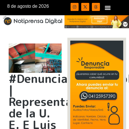
8 de agosto de 2026
#DenunciaResponsab
|
Representantes
de la U.
E. E Luis