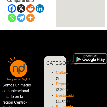
Comparte esto
CATEGORÍAS
Cultura
(9)
Deportes
Somos un medio
(2.200)
comunicacional
Destacada
nacido en la
(11.651)
región Centro-
Economía