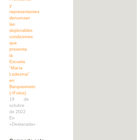
y
representantes
denuncian
las
deplorables
condiciones
que
presenta
la
Escuela
“María
Ledezma”
en
Barquisimeto
(+Fotos)
19 de
octubre
de 2022
En
«Destacada»