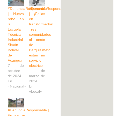
#DenunciaResponsable
#DenunciaResponsable
| Nuevo
| ¡Fallas
robo en
en
la
transformador!
Escuela
Tres
Técnica
comunidades
Industrial
al oeste
Simón
de
Bolívar
Barquisimeto
de
están sin
Acarigua
servicio
7 de
eléctrico
octubre
1 de
de 2024
marzo de
En
2024
«Nacional»
En
«Local»
#DenunciaResponsable |
Profesores