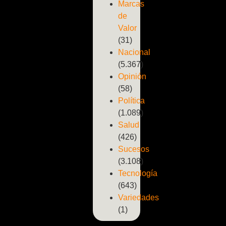
Marcas
de
Valor
(31)
Nacional
(5.367)
Opinión
(58)
Política
(1.089)
Salud
(426)
Sucesos
(3.108)
Tecnología
(643)
Variedades
(1)