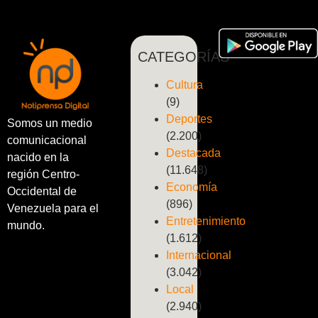
CATEGORÍAS
Cultura
(9)
Deportes
Somos un medio
(2.200)
comunicacional
Destacada
nacido en la
(11.648)
región Centro-
Economía
Occidental de
(896)
Venezuela para el
Entretenimiento
mundo.
(1.612)
Internacional
(3.042)
Local
(2.940)