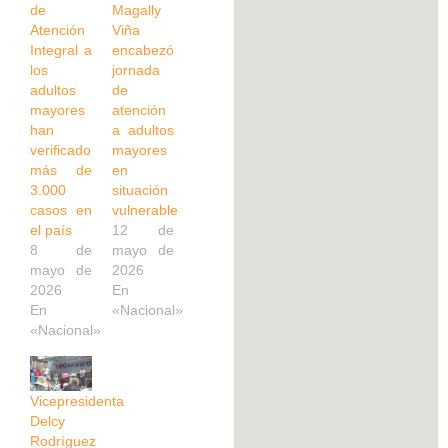
de
Magally
Atención
Viña
Integral a
encabezó
los
jornada
adultos
de
mayores
atención
han
a adultos
verificado
mayores
más de
en
3.000
situación
casos en
vulnerable
el país
12 de
8 de
mayo de
mayo de
2026
2026
En
En
«Nacional»
«Nacional»
Vicepresidenta
Delcy
Rodríguez