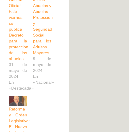
Oficial!
Abuelos y
Este
Abuelas:
viernes
Protección
se
y
publica
Seguridad
Decreto
Social
para la
para los
protección
Adultos
de los
Mayores
abuelos
9 de
31 de
mayo de
mayo de
2024
2024
En
En
«Nacional»
«Destacada»
Reforma
y Orden
Legislativo:
El Nuevo