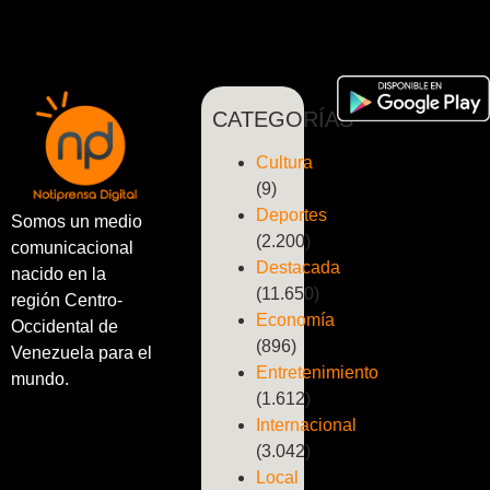
CATEGORÍAS
Cultura
(9)
Deportes
Somos un medio
(2.200)
comunicacional
Destacada
nacido en la
(11.650)
región Centro-
Economía
Occidental de
(896)
Venezuela para el
Entretenimiento
mundo.
(1.612)
Internacional
(3.042)
Local