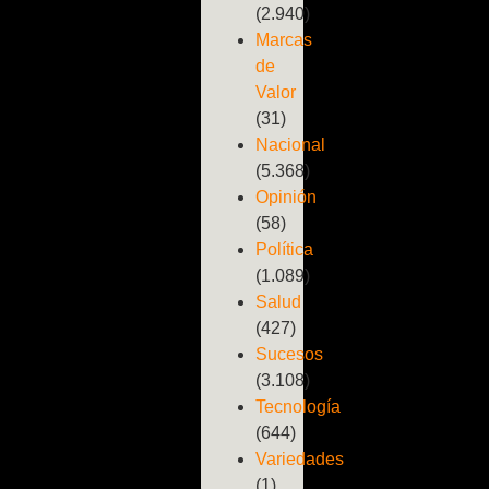
(2.940)
Marcas
de
Valor
(31)
Nacional
(5.368)
Opinión
(58)
Política
(1.089)
Salud
(427)
Sucesos
(3.108)
Tecnología
(644)
Variedades
(1)