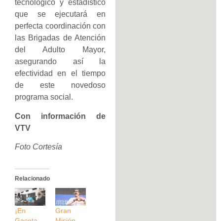
tecnológico y estadístico
que se ejecutará en
perfecta coordinación con
las Brigadas de Atención
del Adulto Mayor,
asegurando así la
efectividad en el tiempo
de este novedoso
programa social.
Con información de
VTV
Foto Cortesía
Relacionado
¡En
Gran
Gaceta
Misión