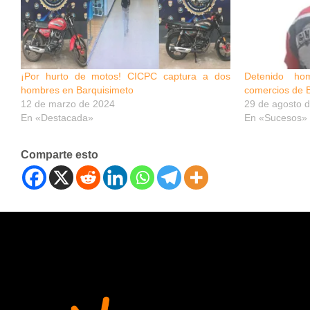
¡Por hurto de motos! CICPC captura a dos
Detenido ho
hombres en Barquisimeto
comercios de 
12 de marzo de 2024
29 de agosto 
En «Destacada»
En «Sucesos»
Comparte esto