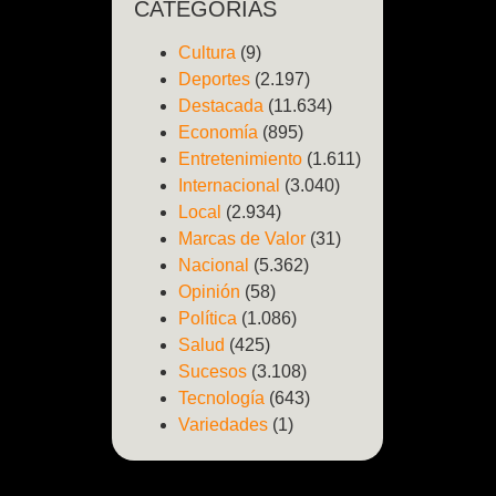
CATEGORÍAS
Cultura
(9)
Deportes
(2.197)
Destacada
(11.634)
Economía
(895)
Entretenimiento
(1.611)
Internacional
(3.040)
Local
(2.934)
Marcas de Valor
(31)
Nacional
(5.362)
Opinión
(58)
Política
(1.086)
Salud
(425)
Sucesos
(3.108)
Tecnología
(643)
Variedades
(1)