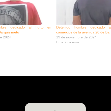
mbre dedicado al hurto en
Detenido hombre dedicado a
Barquisimeto
comercios de la avenida 20 de Ba
de 2024
19 de noviembre de 2024
En «Sucesos»