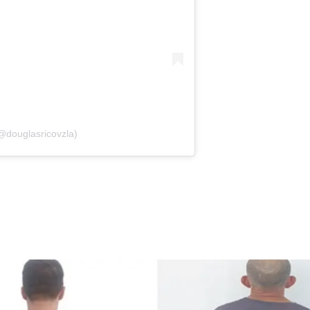
@douglasricovzla)