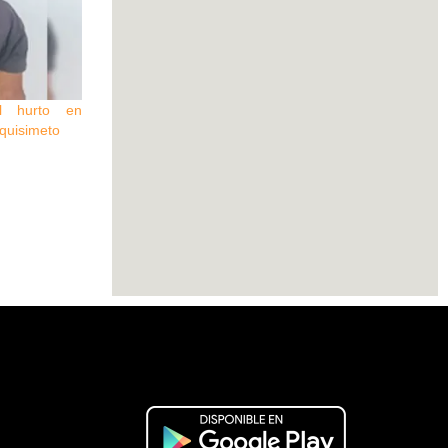
l hurto en
rquisimeto