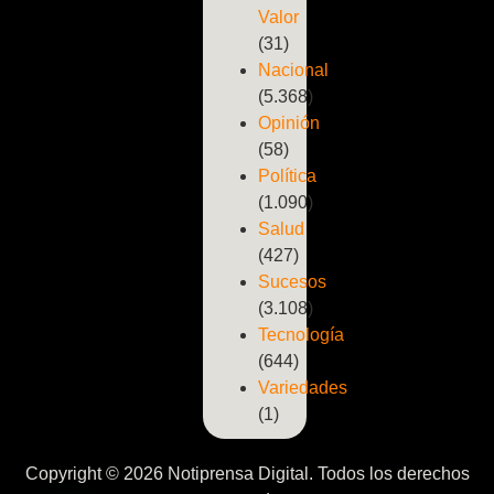
Valor
(31)
Nacional
(5.368)
Opinión
(58)
Política
(1.090)
Salud
(427)
Sucesos
(3.108)
Tecnología
(644)
Variedades
(1)
Copyright © 2026 Notiprensa Digital. Todos los derechos