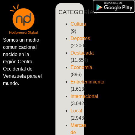
CATEGORÍAS
Cultura
(9)
Deportes
Somos un medio
(2.200)
comunicacional
Destacada
nacido en la
(11.654)
región Centro-
Economía
Occidental de
(896)
Venezuela para el
Entretenimiento
mundo.
(1.613)
Internacional
(3.042)
Local
(2.943)
Marcas
de