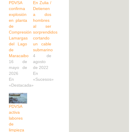
PDVSA
En Zulia /
confirma
Detienen
explosión
a dos
en planta
hombres
de
al ser
Compresión
sorprendidos
Lamargas
cortando
del Lago
un cable
de
submarino
Maracaibo
4 de
16 de
agosto
mayo de
de 2022
2026
En
En
«Sucesos»
«Destacada»
PDVSA
activa
labores
de
limpieza