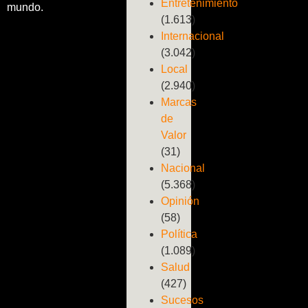
Entretenimiento
mundo.
(1.613)
Internacional
(3.042)
Local
(2.940)
Marcas
de
Valor
(31)
Nacional
(5.368)
Opinión
(58)
Política
(1.089)
Salud
(427)
Sucesos