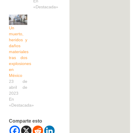
En
«Destacada»
Un
muerto,
heridos y
daños
materiales
tras dos
explosiones
en
México
23 de
abril de
2023
En
«Destacada»
Comparte esto