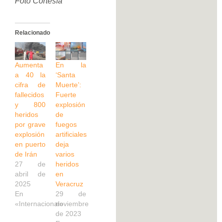
Foto Cortesía
Relacionado
Aumenta
En la
a 40 la
‘Santa
cifra de
Muerte’:
fallecidos
Fuerte
y 800
explosión
heridos
de
por grave
fuegos
explosión
artificiales
en puerto
deja
de Irán
varios
27 de
heridos
abril de
en
2025
Veracruz
En
29 de
«Internacional»
noviembre
de 2023