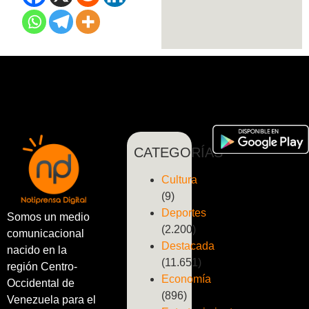
CATEGORÍAS
Cultura
(9)
Deportes
Somos un medio
(2.200)
comunicacional
Destacada
nacido en la
(11.651)
región Centro-
Economía
Occidental de
(896)
Venezuela para el