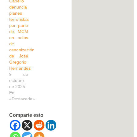
Cabello
denuncia
planes
terroristas
por parte
de MCM
en actos
de
canonización
de José
Gregorio
Hernández
9 de
octubre
de 2025
En
«Destacada»
Comparte esto