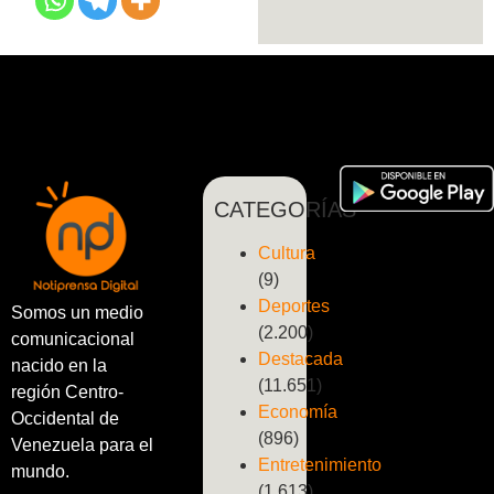
CATEGORÍAS
Cultura
(9)
Deportes
Somos un medio
(2.200)
comunicacional
Destacada
nacido en la
(11.651)
región Centro-
Economía
Occidental de
(896)
Venezuela para el
Entretenimiento
mundo.
(1.613)