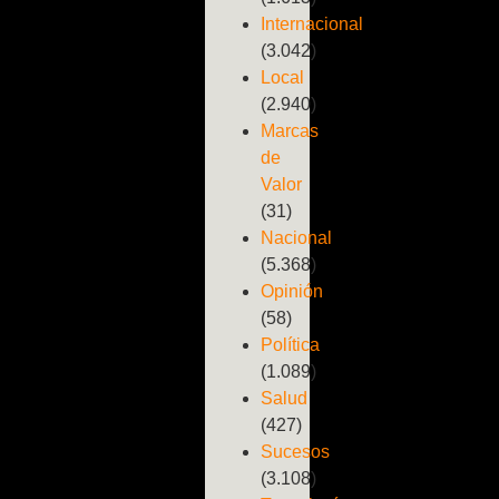
Internacional
(3.042)
Local
(2.940)
Marcas
de
Valor
(31)
Nacional
(5.368)
Opinión
(58)
Política
(1.089)
Salud
(427)
Sucesos
(3.108)