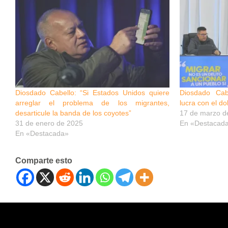
Diosdado Cabello: “Si Estados Unidos quiere
Diosdado Cabe
arreglar el problema de los migrantes,
lucra con el do
desarticule la banda de los coyotes”
17 de marzo d
31 de enero de 2025
En «Destacad
En «Destacada»
Comparte esto