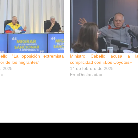
llo: “La oposición extremista
Ministro Cabello acusa a
lor de los migrantes”
complicidad con «Los Coyotes»
e 2025
14 de febrero de 2025
a»
En «Destacada»