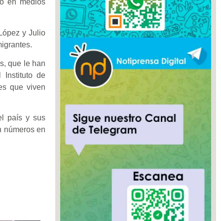
do en medios
López y Julio
igrantes.
s, que le han
Instituto de
es que viven
el país y sus
con números en