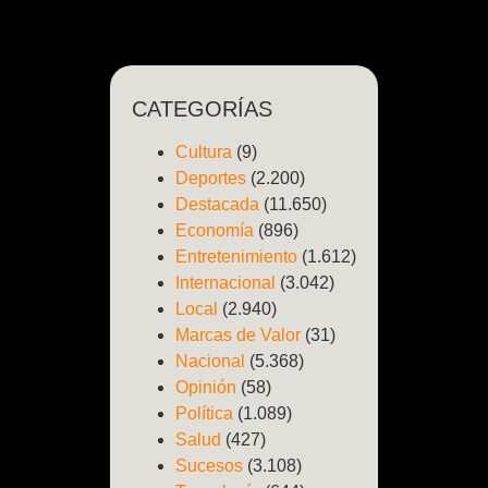
CATEGORÍAS
Cultura
(9)
Deportes
(2.200)
Destacada
(11.650)
Economía
(896)
Entretenimiento
(1.612)
Internacional
(3.042)
Local
(2.940)
Marcas de Valor
(31)
Nacional
(5.368)
Opinión
(58)
Política
(1.089)
Salud
(427)
Sucesos
(3.108)