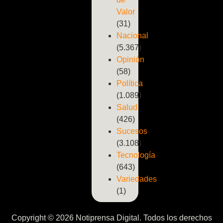
Valor
(31)
Nacional
(5.367)
Opinión
(58)
Política
(1.089)
Salud
(426)
Sucesos
(3.108)
Tecnología
(643)
Variedades
(1)
Copyright © 2026 Notiprensa Digital. Todos los derechos