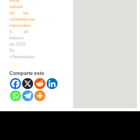
inicia
debate
de las
candidaturas
nacionales
5 de
febrero
de 2025
En
«Destacada»
Comparte esto