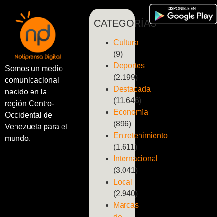
CATEGORÍAS
Cultura
(9)
Deportes
Somos un medio
(2.199)
comunicacional
Destacada
nacido en la
(11.646)
región Centro-
Economía
Occidental de
(896)
Venezuela para el
Entretenimiento
mundo.
(1.611)
Internacional
(3.041)
Local
(2.940)
Marcas
de