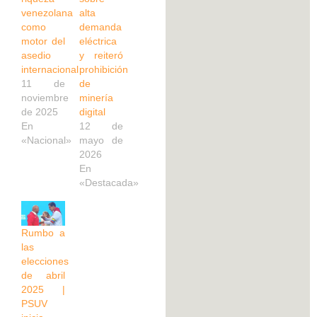
venezolana
alta
como
demanda
motor del
eléctrica
asedio
y reiteró
internacional
prohibición
11 de
de
noviembre
minería
de 2025
digital
En
12 de
«Nacional»
mayo de
2026
En
«Destacada»
Rumbo a
las
elecciones
de abril
2025 |
PSUV