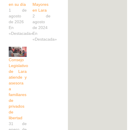
en su día
Mayores
1 de
en Lara
agosto
2 de
de 2026
agosto
En
de 2024
«Destacada»
En
«Destacada»
Consejo
Legislativo
de Lara
atiende y
asesora
a
familiares
de
privados
de
libertad
31 de
enero de