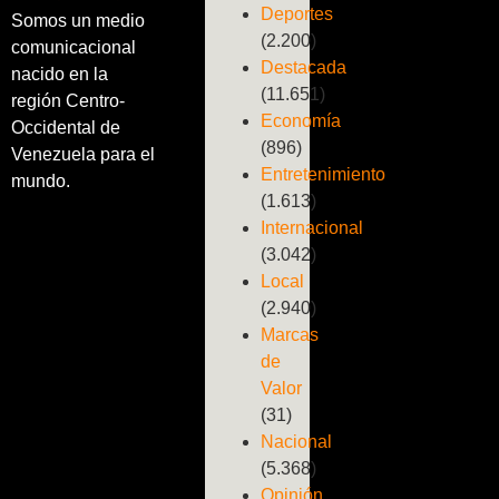
Deportes
Somos un medio
(2.200)
comunicacional
Destacada
nacido en la
(11.651)
región Centro-
Economía
Occidental de
(896)
Venezuela para el
Entretenimiento
mundo.
(1.613)
Internacional
(3.042)
Local
(2.940)
Marcas
de
Valor
(31)
Nacional
(5.368)
Opinión