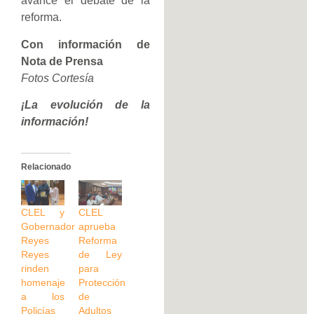
avance el debate de la
reforma.
Con información de
Nota de Prensa
Fotos Cortesía
¡La evolución de la
información!
Relacionado
CLEL y
CLEL
Gobernador
aprueba
Reyes
Reforma
Reyes
de Ley
rinden
para
homenaje
Protección
a los
de
Policías
Adultos