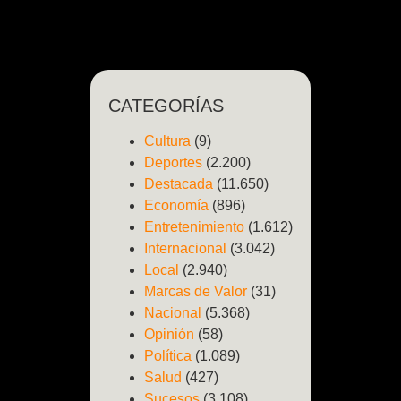
CATEGORÍAS
Cultura
(9)
Deportes
(2.200)
Destacada
(11.650)
Economía
(896)
Entretenimiento
(1.612)
Internacional
(3.042)
Local
(2.940)
Marcas de Valor
(31)
Nacional
(5.368)
Opinión
(58)
Política
(1.089)
Salud
(427)
Sucesos
(3.108)