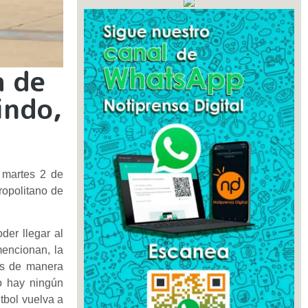
a de
indo,
 martes 2 de
ropolitano de
der llegar al
encionan, la
as de manera
o hay ningún
tbol vuelva a