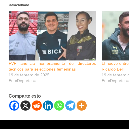
Relacionado
FVF anuncia nombramiento de directores
El nuevo entre
técnicos para selecciones femeninas
Ricardo Belli
19 de febrero de 2025
19 de febrero 
En «Deportes»
En «Deportes»
Comparte esto