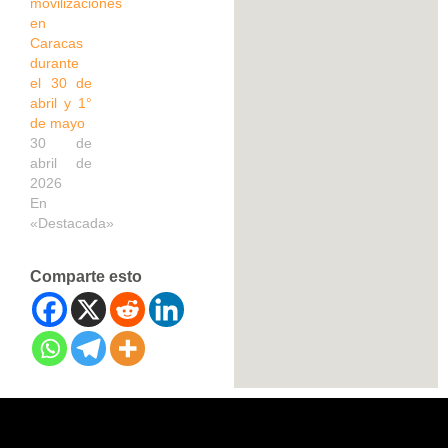
movilizaciones
en
Caracas
durante
el 30 de
abril y 1°
de mayo
30 de
abril de
2026
En
«Destacada»
Comparte esto