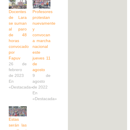
Docentes
Profesores
de Lara
protestan
se suman
nuevamente
al paro
y
de 48
convocan
horas
a marcha
convocado
nacional
por
este
Fapuv
jueves 11
26 de
de
febrero
agosto
de 2023
9 de
En
agosto
«Destacada»
de 2022
En
«Destacada»
Estas
serán las