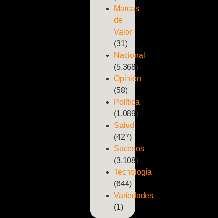
Marcas
de
Valor
(31)
Nacional
(5.368)
Opinión
(58)
Política
(1.089)
Salud
(427)
Sucesos
(3.108)
Tecnología
(644)
Variedades
(1)