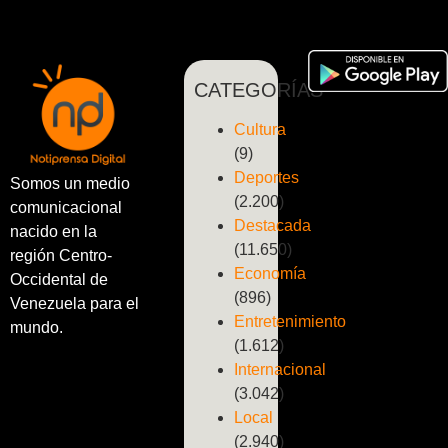
CATEGORÍAS
Cultura
(9)
Deportes
Somos un medio
(2.200)
comunicacional
Destacada
nacido en la
(11.650)
región Centro-
Economía
Occidental de
(896)
Venezuela para el
Entretenimiento
mundo.
(1.612)
Internacional
(3.042)
Local
(2.940)