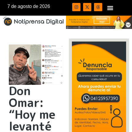
7 de agosto de 2026
Don
Omar:
“Hoy me
levanté