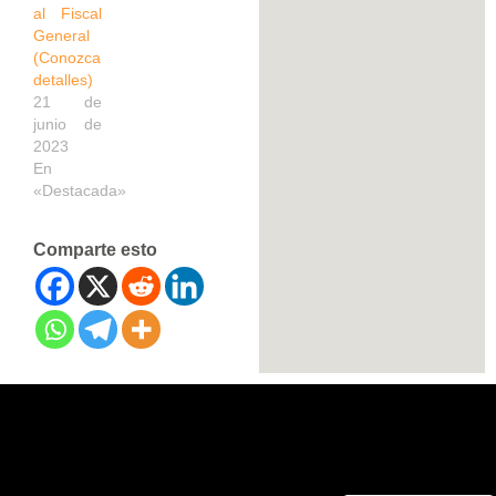
al Fiscal
General
(Conozca
detalles)
21 de
junio de
2023
En
«Destacada»
Comparte esto