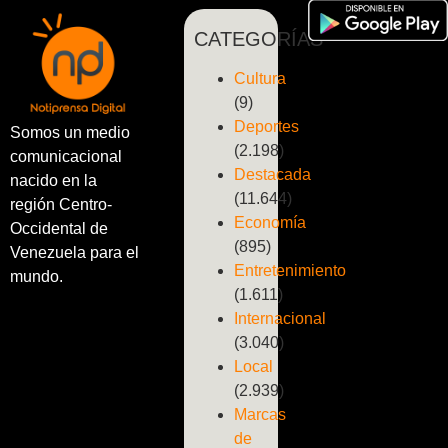
CATEGORÍAS
Cultura
(9)
Deportes
Somos un medio
(2.198)
comunicacional
Destacada
nacido en la
(11.644)
región Centro-
Economía
Occidental de
(895)
Venezuela para el
Entretenimiento
mundo.
(1.611)
Internacional
(3.040)
Local
(2.939)
Marcas
de