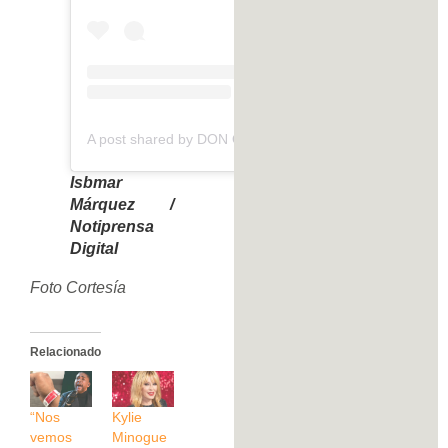
A post shared by DON OMAR aka KONG (@donomar)
Isbmar
Márquez /
Notiprensa
Digital
Foto Cortesía
Relacionado
“Nos
Kylie
vemos
Minogue