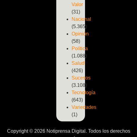
Valor
(31)
Nacional
(5.365)
Opinión
(58)
Política
(1.088)
Salud
(426)
Sucesos
(3.108)
Tecnología
(643)
Variedades
(1)
Copyright © 2026 Notiprensa Digital. Todos los derechos