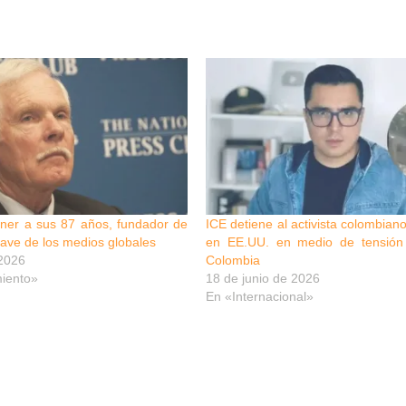
ner a sus 87 años, fundador de
ICE detiene al activista colombian
lave de los medios globales
en EE.UU. en medio de tensión 
2026
Colombia
miento»
18 de junio de 2026
En «Internacional»