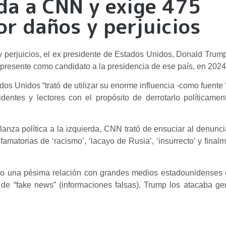
a a CNN y exige 475
or daños y perjuicios
y perjuicios, el ex presidente de Estados Unidos, Donald Tru
 presente como candidato a la presidencia de ese país, en 202
os Unidos “trató de utilizar su enorme influencia -como fuente ‘
dentes y lectores con el propósito de derrotarlo políticamen
lanza política a la izquierda, CNN trató de ensuciar al denunc
matorias de ‘racismo’, ‘lacayo de Rusia’, ‘insurrecto’ y finalme
tuvo una pésima relación con grandes medios estadounidense
e “fake news” (informaciones falsas). Trump los atacaba ge