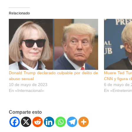
Relacionado
Donald Trump declarado culpable por delito de
Muere Ted Tur
abuso sexual
CNN y figura c
10 de mayo de 2023
6 de mayo de 
En «Internacional»
En «Entreteni
Comparte esto