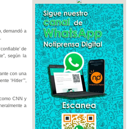
mp, demandó a
4.
confiable’ de
te”, según la
iante con una
nte ‘Hitler’”,
s como CNN y
neralmente a